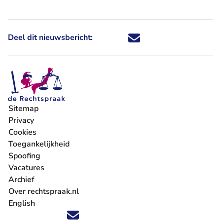
Deel dit nieuwsbericht:
Deel dit nieuwsbericht via X - U 
Deel dit nieuwsbericht via Fa
Deel dit nieuwsbericht via
Deel dit nieuwsbericht
Sitemap
Privacy
Cookies
Toegankelijkheid
Spoofing
Vacatures
- U verlaat Rechtspraak.nl
Archief
Over rechtspraak.nl
English
Volg ons op X (Twitter) - U verlaat Rechtspraak.nl
Volg ons op Facebook - U verlaat Rechtspraak.nl
Volg ons op Instagram - U verlaat Rechtspraak.nl
Volg ons op Youtube - U verlaat Rechtspraak.nl
Volg ons op LinkedIn - U verlaat Rechtspraak.n
'Blijf op de hoogte' nieuwsbrief - U verlaat