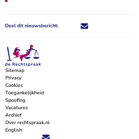
Deel dit nieuwsbericht:
Deel dit nieuwsbericht via X - U 
Deel dit nieuwsbericht via Fa
Deel dit nieuwsbericht via
Deel dit nieuwsbericht
Sitemap
Privacy
Cookies
Toegankelijkheid
Spoofing
Vacatures
- U verlaat Rechtspraak.nl
Archief
Over rechtspraak.nl
English
Volg ons op X (Twitter) - U verlaat Rechtspraak.nl
Volg ons op Facebook - U verlaat Rechtspraak.nl
Volg ons op Instagram - U verlaat Rechtspraak.nl
Volg ons op Youtube - U verlaat Rechtspraak.nl
Volg ons op LinkedIn - U verlaat Rechtspraak.n
'Blijf op de hoogte' nieuwsbrief - U verlaat