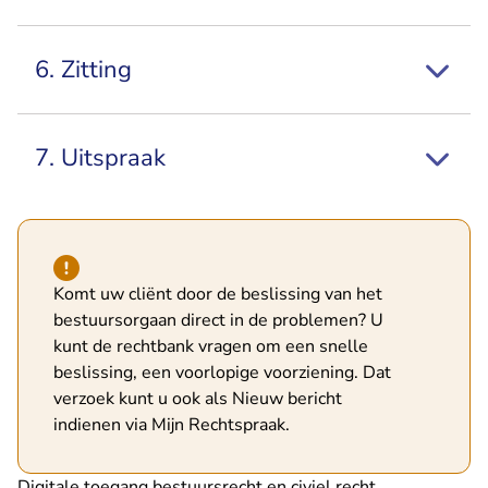
6. Zitting
7. Uitspraak
Hint van type waarschuwing
Komt uw cliënt door de beslissing van het
bestuursorgaan direct in de problemen? U
kunt de rechtbank vragen om een snelle
beslissing, een voorlopige voorziening. Dat
verzoek kunt u ook als Nieuw bericht
- U verlaat Rechtspraak.n
indienen via
Mijn Rechtspraak
.
Digitale toegang bestuursrecht en civiel recht