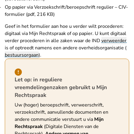
Op papier via
Verzoekschrift/beroepschrift regulier – CIV-
formulier (pdf, 216 KB)
Geef in het formulier aan hoe u verder wilt procederen:
digitaal via Mijn Rechtspraak of op papier. U kunt digitaal
verder procederen in alle zaken waar de IND
verweerder
is of optreedt namens een andere overheidsorganisatie (
bestuursorgaan
).
Hint van type waarschuwing
Let op: in reguliere
vreemdelingenzaken gebruikt u Mijn
Rechtspraak
Uw (hoger) beroepschrift, verweerschrift,
verzoekschrift, aanvullende documenten en
andere communicatie verstuurt u via
Mijn
Rechtspraak
(
Digitale Diensten van de
- U verlaat Rechtspraak.nl
Rechtspraak
).
Andere vormen van