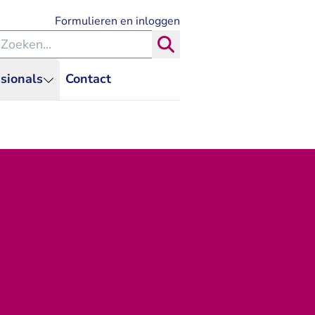
- U verlaat Rechtspraak.nl
Formulieren en inloggen
eken binnen de Rechtspraak
Zoeken
sionals
Contact