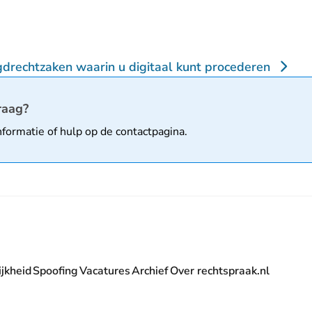
gdrechtzaken waarin u digitaal kunt procederen
matie
raag?
nformatie of hulp op de
contactpagina
.
jkheid
Spoofing
Vacatures
Archief
Over rechtspraak.nl
- U verlaat Rechtspraak.nl
 Rechtspraak.nl
t Rechtspraak.nl
rlaat Rechtspraak.nl
verlaat Rechtspraak.nl
 U verlaat Rechtspraak.nl
' nieuwsbrief - U verlaat Rechtspraak.nl