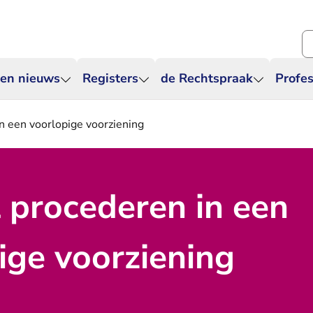
Zo
 en nieuws
Registers
de Rechtspraak
Profes
in een voorlopige voorziening
l procederen in een
ige voorziening