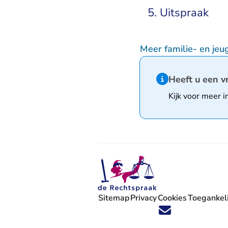
5. Uitspraak
Meer familie- en jeu
Hint van type infor
Heeft u een v
Kijk voor meer i
Sitemap
Privacy
Cookies
Toegankeli
Volg ons op X (Twitter) - U verlaat
Volg ons op Facebook - U verlaa
Volg ons op Instagram - U ve
Volg ons op Youtube - U 
Volg ons op LinkedIn -
'Blijf op de hoogte