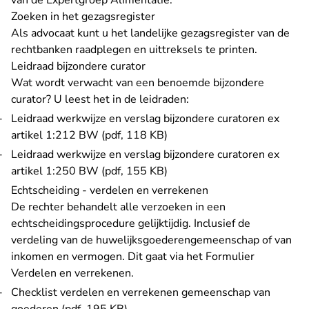
van de Expertgroep Alimentatie.
Zoeken in het gezagsregister
Als advocaat kunt u het
landelijke gezagsregister van de
rechtbanken
raadplegen en uittreksels te printen.
Leidraad bijzondere curator
Wat wordt verwacht van een
benoemde bijzondere
curator
? U leest het in de leidraden:
Leidraad werkwijze en verslag bijzondere curatoren ex
artikel 1:212 BW (pdf, 118 KB)
Leidraad werkwijze en verslag bijzondere curatoren ex
artikel 1:250 BW (pdf, 155 KB)
Echtscheiding - verdelen en verrekenen
De rechter behandelt alle verzoeken in een
echtscheidingsprocedure gelijktijdig. Inclusief de
verdeling van de huwelijksgoederengemeenschap of van
inkomen en vermogen. Dit gaat via
het Formulier
- U verlaat Rechtspraak.nl
Verdelen en verrekenen
.
Checklist verdelen en verrekenen gemeenschap van