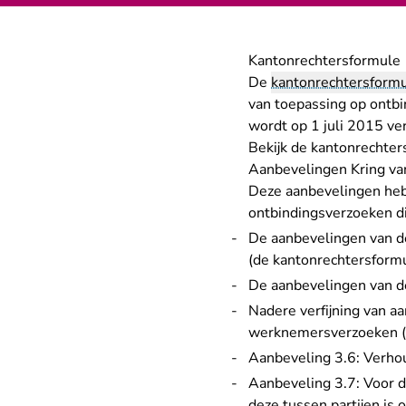
Kantonrechtersformule
De
kantonrechtersform
van toepassing op ontbi
wordt op 1 juli 2015 ve
Bekijk de
kantonrechter
Aanbevelingen Kring va
Deze aanbevelingen hebb
ontbindingsverzoeken di
De aanbevelingen van de
(de kantonrechtersformu
De aanbevelingen van de 
Nadere verfijning van a
werknemersverzoeken (
Aanbeveling 3.6: Verhou
Aanbeveling 3.7: Voor d
deze tussen partijen is