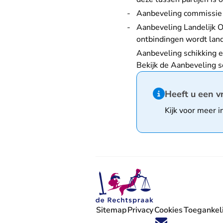
Aanbeveling commissie a
Aanbeveling Landelijk O
ontbindingen wordt land
Aanbeveling schikking
Bekijk de
Aanbeveling s
Hint van type infor
Heeft u een v
Kijk voor meer i
Sitemap
Privacy
Cookies
Toegankeli
Volg ons op X (Twitter) - U verlaat
Volg ons op Facebook - U verlaa
Volg ons op Instagram - U ve
Volg ons op Youtube - U 
Volg ons op LinkedIn -
'Blijf op de hoogte