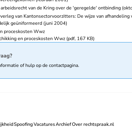
rbeidsrecht van de Kring over de 'geregelde' ontbinding (ok
verleg van Kantonsectorvoorzitters: De wijze van afhandeling 
elijk geüniformeerd (juni 2004)
 en proceskosten Wwz
chikking en proceskosten Wwz (pdf, 167 KB)
matie
raag?
nformatie of hulp op de
contactpagina
.
jkheid
Spoofing
Vacatures
Archief
Over rechtspraak.nl
- U verlaat Rechtspraak.nl
 Rechtspraak.nl
t Rechtspraak.nl
rlaat Rechtspraak.nl
verlaat Rechtspraak.nl
 U verlaat Rechtspraak.nl
' nieuwsbrief - U verlaat Rechtspraak.nl