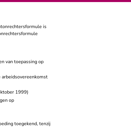
ntonrechtersformule is
tonrechtersformule
en van toepassing op
de arbeidsovereenkomst
(oktober 1999)
ngen op
eding toegekend, tenzij