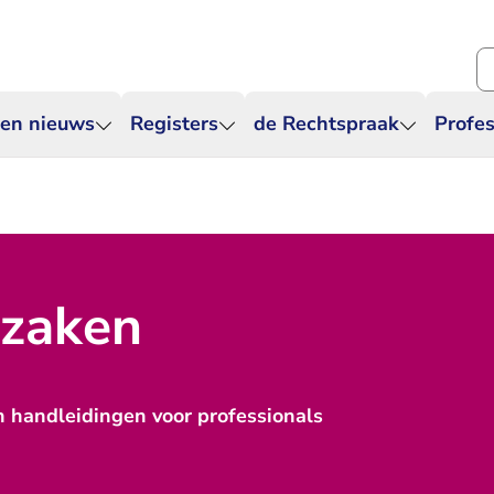
Zo
 en nieuws
Registers
de Rechtspraak
Profes
szaken
en handleidingen voor professionals