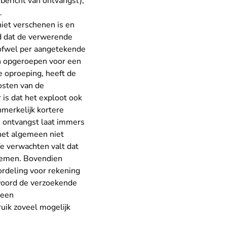
bericht van ontvangst),
.
niet verschenen is en
ld dat de verwerende
j ofwel per aangetekende
en opgeroepen voor een
e oproeping, heeft de
osten van de
r is dat het exploot ook
nmerkelijk kortere
n ontvangst laat immers
het algemeen niet
e verwachten valt dat
n nemen. Bovendien
ordeling voor rekening
woord de verzoekende
 een
uik zoveel mogelijk