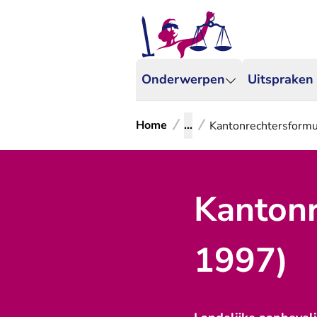
Onderwerpen
Uitspraken
Home
...
Kantonrechtersformu
Kantonr
1997)