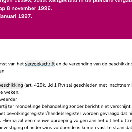
ingen 1639w, zoals vastgesteld in de plenaire vergad
 op 8 november 1996.
januari 1997.
omst van het
verzoekschrift
en de verzending van de beschikking 
en.
beschikking
(art. 429k, lid 1 Rv) zal geschieden met inachtnem
ie weken.
rweerder
rtij ter mondelinge behandeling zonder bericht niet verschijnt
t het bevolkingsregister/handelsregister worden gevraagd dat n
. Hierna zal een nieuwe oproeping volgen aan het uit het uittr
tbevestiging of anderszins voldoende is komen vast te staan d