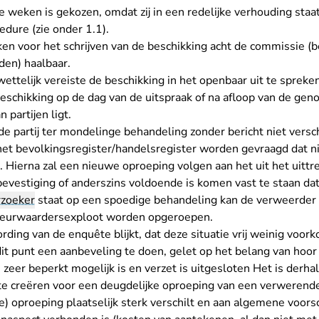
e weken is gekozen, omdat zij in een redelijke verhouding staat
edure (zie onder 1.1).
ken voor het schrijven van de beschikking acht de commissie 
den) haalbaar.
wettelijk vereiste de beschikking in het openbaar uit te sprek
schikking op de dag van de uitspraak of na afloop van de gen
 partijen ligt.
e partij ter mondelinge behandeling zonder bericht niet versch
t het bevolkingsregister/handelsregister worden gevraagd dat n
 Hierna zal een nieuwe oproeping volgen aan het uit het uittr
tbevestiging of anderszins voldoende is komen vast te staan d
rzoeker
staat op een spoedige behandeling kan de verweerder 
 deurwaardersexploot worden opgeroepen.
ding van de enquête blijkt, dat deze situatie vrij weinig voor
dit punt een aanbeveling te doen, gelet op het belang van ho
 zeer beperkt mogelijk is en verzet is uitgesloten Het is derha
 creëren voor een deugdelijke oproeping van een verwerende 
e) oproeping plaatselijk sterk verschilt en aan algemene voorsc