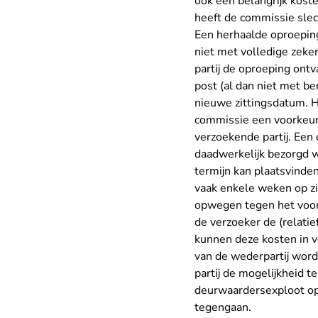
ook een belangrijk kost
heeft de commissie slec
Een herhaalde oproeping
niet met volledige zeke
partij de oproeping ont
post (al dan niet met b
nieuwe zittingsdatum. H
commissie een voorkeur
verzoekende partij. Een
daadwerkelijk bezorgd w
termijn kan plaatsvinde
vaak enkele weken op zi
opwegen tegen het voord
de verzoeker de (relatie
kunnen deze kosten in v
van de wederpartij wor
partij de mogelijkheid 
deurwaardersexploot op 
tegengaan.