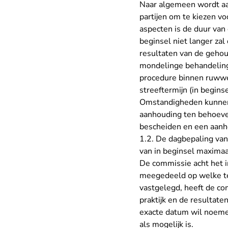
Naar algemeen wordt aan
partijen om te kiezen vo
aspecten is de duur van 
beginsel niet langer zal
resultaten van de gehou
mondelinge behandeling 
procedure binnen ruwweg
streeftermijn (in beginse
Omstandigheden kunnen 
aanhouding ten behoeve 
bescheiden en een aanho
1.2. De dagbepaling van
van in beginsel maximaa
De commissie acht het i
meegedeeld op welke ter
vastgelegd, heeft de c
praktijk en de resultat
exacte datum wil noemen
als mogelijk is.