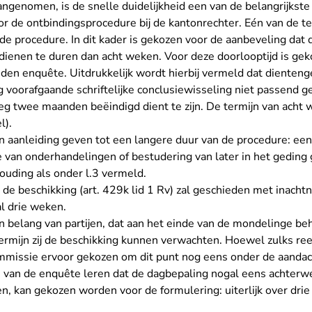
genomen, is de snelle duidelijkheid een van de belangrijkst
or de ontbindingsprocedure bij de kantonrechter. Eén van de te
de procedure. In dit kader is gekozen voor de aanbeveling dat
 dienen te duren dan acht weken. Voor deze doorlooptijd is ge
den enquête. Uitdrukkelijk wordt hierbij vermeld dat dienten
voorafgaande schriftelijke conclusiewisseling niet passend g
 twee maanden beëindigd dient te zijn. De termijn van acht 
l).
aanleiding geven tot een langere duur van de procedure: een
van onderhandelingen of bestudering van later in het geding 
uding als onder l.3 vermeld.
 de beschikking (art. 429k lid 1 Rv) zal geschieden met inacht
l drie weken.
n belang van partijen, dat aan het einde van de mondelinge b
mijn zij de beschikking kunnen verwachten. Hoewel zulks ree
ommissie ervoor gekozen om dit punt nog eens onder de aandac
en van de enquête leren dat de dagbepaling nogal eens achterwe
, kan gekozen worden voor de formulering: uiterlijk over drie