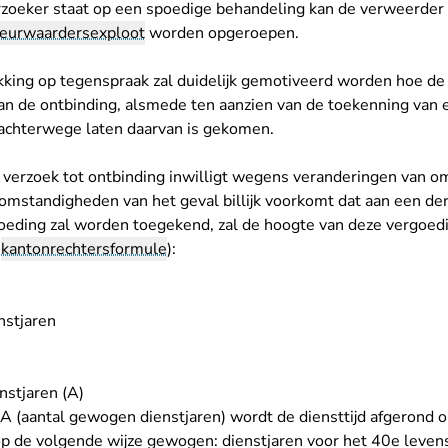
erzoeker staat op een spoedige behandeling kan de verweerder
eurwaardersexploot
worden opgeroepen.
kking op tegenspraak zal duidelijk gemotiveerd worden hoe de r
van de ontbinding, alsmede ten aanzien van de toekenning van
 achterwege laten daarvan is gekomen.
 verzoek tot ontbinding inwilligt wegens veranderingen van 
mstandigheden van het geval billijk voorkomt dat aan een der 
oeding zal worden toegekend, zal de hoogte van deze vergoed
e
kantonrechtersformule
):
nstjaren
nstjaren (A)
A (aantal gewogen dienstjaren) wordt de diensttijd afgerond o
p de volgende wijze gewogen: dienstjaren voor het 40e levensj