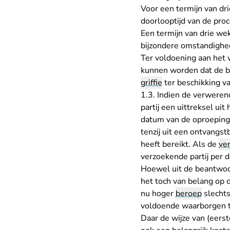
Voor een termijn van dri
doorlooptijd van de proc
Een termijn van drie we
bijzondere omstandighe
Ter voldoening aan het 
kunnen worden dat de be
griffie
ter beschikking van
1.3. Indien de verwerend
partij een uittreksel ui
datum van de oproeping.
tenzij uit een ontvangs
heeft bereikt. Als de
ve
verzoekende partij per
Hoewel uit de beantwoor
het toch van belang op 
nu hoger
beroep
slechts
voldoende waarborgen te
Daar de wijze van (eerst