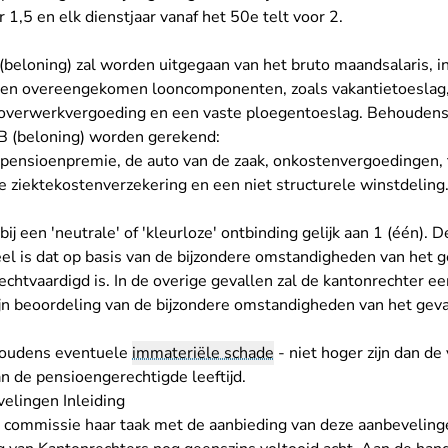
 1,5 en elk dienstjaar vanaf het 50e telt voor 2.
(beloning) zal worden uitgegaan van het bruto maandsalaris, in
en overeengekomen looncomponenten, zoals vakantietoeslag,
 overwerkvergoeding en een vaste ploegentoeslag. Behoudens 
t B (beloning) worden gerekend:
pensioenpremie, de auto van de zaak, onkostenvergoedingen, 
 ziektekostenverzekering en een niet structurele winstdeling
 bij een 'neutrale' of 'kleurloze' ontbinding gelijk aan 1 (één). D
el is dat op basis van de bijzondere omstandigheden van het 
chtvaardigd is. In de overige gevallen zal de kantonrechter een
ijn beoordeling van de bijzondere omstandigheden van het gev
houdens eventuele
immateriële schade
- niet hoger zijn dan d
n de pensioengerechtigde leeftijd.
velingen Inleiding
e commissie haar taak met de aanbieding van deze aanbeveling