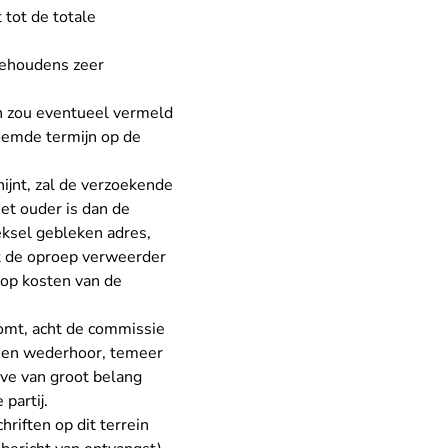
 tot de totale
(behoudens zeer
en zou eventueel vermeld
oemde termijn op de
ijnt, zal de verzoekende
iet ouder is dan de
eksel gebleken adres,
at de oproep verweerder
op kosten van de
komt, acht de commissie
or en wederhoor, temeer
lve van groot belang
partij.
hriften op dit terrein