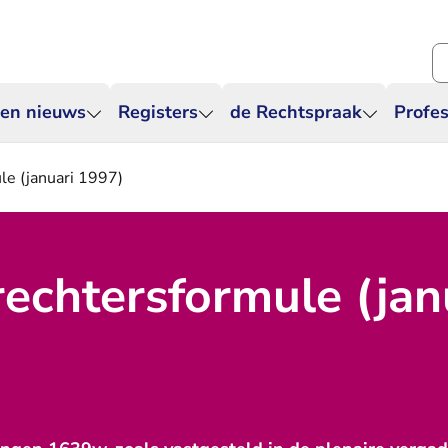
Zo
 en nieuws
Registers
de Rechtspraak
Profes
le (januari 1997)
echtersformule (jan