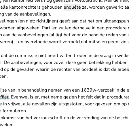
g van Kantonrechters nog geenszins voltooid acht. Aan de hand
r alle kantonrechters gehouden
enquête
zal worden gewerkt aan
ning van de aanbevelingen.
lingen (en niet: richtlijnen) geeft aan dat het om uitgangspun
 worden afgeweken. Partijen zullen derhalve in een procedure 
 aan de aanbevelingen (al ligt het voor de hand de reden van 
veren). Ten overvloede wordt vermeld dat mitsdien geenszins s
d dat de commissie niet heeft willen treden in de vraag in welke
 De aanbevelingen, voor zover deze geen betrekking hebben 
end op de gevallen waarin de rechter van oordeel is dat de arb
den.
ijze van in behandeling nemen van een 1639w-verzoek in de e
ffier
. Evenwel is er, met name gezien het feit dat in procedur
e in vrijwel alle gevallen zijn uitgesloten, voor gekozen om op
e formuleren.
enkomst van het verzoekschrift en de verzending van de beschik
t weken.