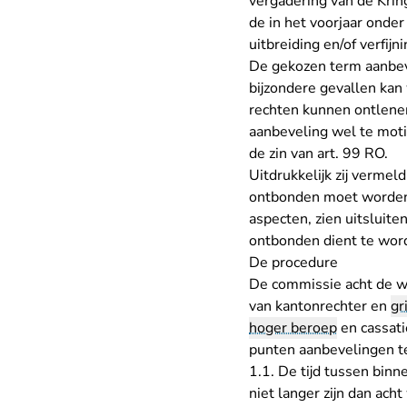
vergadering van de Krin
de in het voorjaar onde
uitbreiding en/of verfij
De gekozen term aanbeve
bijzondere gevallen kan
rechten kunnen ontlenen
aanbeveling wel te moti
de zin van art. 99 RO.
Uitdrukkelijk zij vermel
ontbonden moet worden.
aspecten, zien uitsluit
ontbonden dient te wor
De procedure
De commissie acht de w
van kantonrechter en
gri
hoger beroep
en cassati
punten aanbevelingen t
1.1. De tijd tussen binn
niet langer zijn dan ach