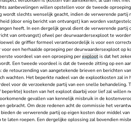
enaspect verbonden is (kosten van aantekenen, al dan niet met 
hts aanbevelingen willen opstellen voor de tweede oproeping
 wordt slechts wenselijk geacht, indien de verwerende partij 
rheid (door enig bericht van ontvangst) kan worden vastgeste
vangen heeft. In een dergelijk geval dient de verwerende parti
ericht van ontvangst) ofwel per deurwaardersexploot te word
oewel de griffier formeel verantwoordelijk is voor een correct
 voor een herhaalde oproeping per deurwaardersexploot op k
 eerste voordeel van een oproeping per
exploot
is dat het zeke
ordt. Een tweede voordeel is dat de tweede zitting op een aa
n: de retourzending van aangetekende brieven en berichten va
ch wachten. Het beperkte nadeel van de explootkosten zal in 
eel voor de verzoekende partij van een snelle behandeling. T
f beperkte) kosten van het exploot daarbij voor lief zal wille
oorkomende gevallen van kennelijk misbruik in de kostenvero
den gebracht. Om deze redenen acht de commissie het verant
te bieden de verwerende partij op eigen kosten door middel van
te laten roepen. Een dergelijke oplossing zal bovendien misbr