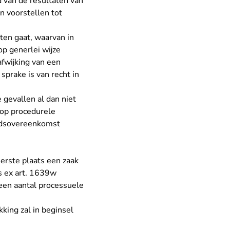
 van de resultaten van
 voorstellen tot
ten gaat, waarvan in
op generlei wijze
afwijking van een
prake is van recht in
 gevallen al dan niet
op procedurele
eidsovereenkomst
erste plaats een zaak
es ex art. 1639w
 een aantal processuele
king zal in beginsel