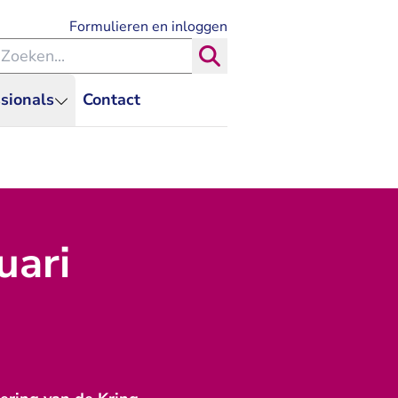
- U verlaat Rechtspraak.nl
Formulieren en inloggen
eken binnen de Rechtspraak
Zoeken
sionals
Contact
uari