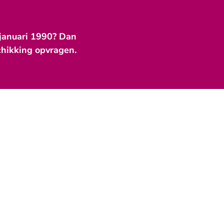
 januari 1990? Dan
chikking opvragen.