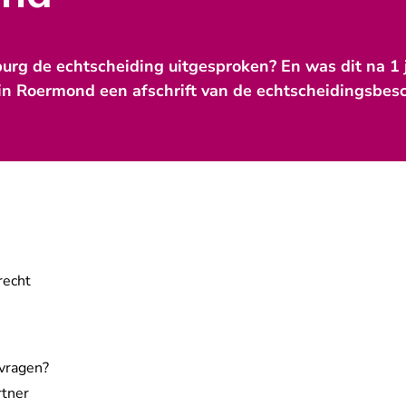
mburg de echtscheiding uitgesproken? En was dit na 1
e in Roermond een afschrift van de echtscheidingsbes
recht
pvragen?
rtner