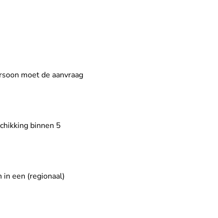
ersoon moet de aanvraag
schikking binnen 5
 in een (regionaal)
aak.nl