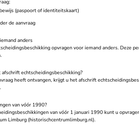
raag:
bewijs (paspoort of identiteitskaart)
der de aanvraag
 iemand anders
htscheidingsbeschikking opvragen voor iemand anders. Deze p
.
afschrift echtscheidingsbeschikking?
vraag heeft ontvangen, krijgt u het afschrift echtscheidingsbe
.
ingen van vóór 1990?
cheidingsbeschikkingen van vóór 1 januari 1990 kunt u opvragen
- U verlaat Rechtspr
rum Limburg (historischcentrumlimburg.nl)
.