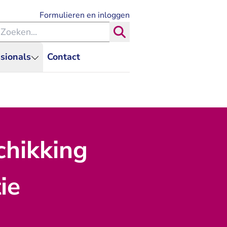
- U verlaat Rechtspraak.nl
Formulieren en inloggen
eken binnen de Rechtspraak
Zoeken
sionals
Contact
chikking
ie