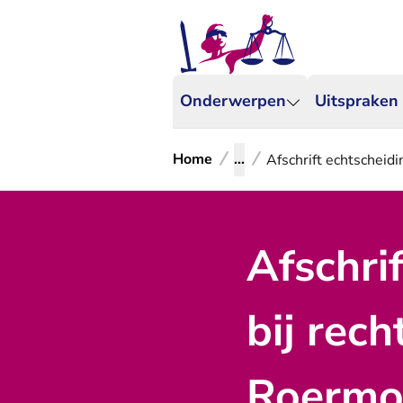
Onderwerpen
Uitspraken
Home
...
Afschrift echtscheid
Afschri
bij rec
Roermo