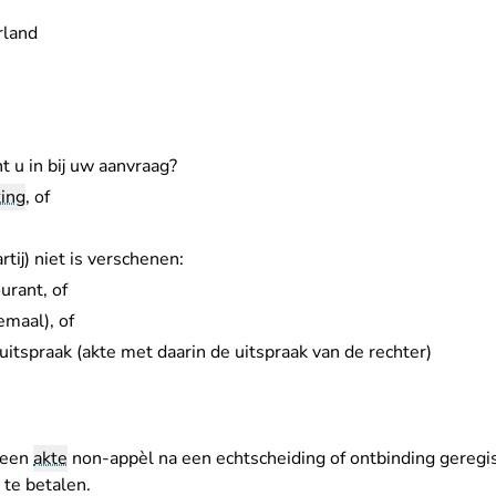
rland
 u in bij uw aanvraag?
king
, of
tij) niet is verschenen:
urant, of
emaal), of
uitspraak (akte met daarin de uitspraak van de rechter)
 een
akte
non-appèl na een echtscheiding of ontbinding geregi
te betalen.