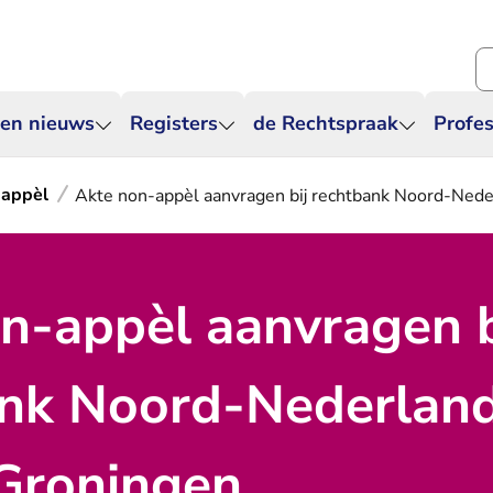
Zo
 en nieuws
Registers
de Rechtspraak
Profes
-appèl
Akte non-appèl aanvragen bij rechtbank Noord-Neder
n-appèl aanvragen b
nk Noord-Nederland
 Groningen