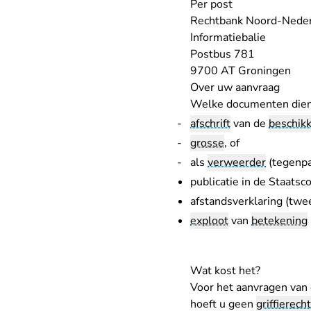
Per post
Rechtbank Noord-Nede
Informatiebalie
Postbus 781
9700 AT Groningen
Over uw aanvraag
Welke documenten dient
afschrift
van de
beschik
grosse
, of
als
verweerder
(tegenpar
publicatie in de Staatsco
afstandsverklaring (twe
exploot
van
betekening
Wat kost het?
Voor het aanvragen van
hoeft u geen
griffierecht