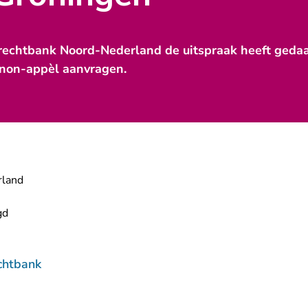
rechtbank Noord-Nederland de uitspraak heeft gedaan,
 non-appèl aanvragen.
land
gd
chtbank