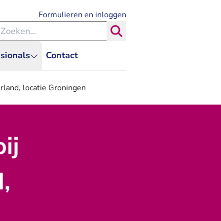
- U verlaat Rechtspraak.nl
Formulieren en inloggen
eken binnen de Rechtspraak
Zoeken
sionals
Contact
land, locatie Groningen
ij
,