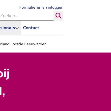
- U verlaat Rechtspraak.nl
Formulieren en inloggen
eken binnen de Rechtspraak
Zoeken
sionals
Contact
rland, locatie Leeuwarden
ij
,