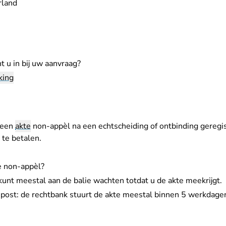
rland
 u in bij uw aanvraag?
king
 een
akte
non-appèl na een echtscheiding of ontbinding geregi
te betalen.
e non-appèl?
kunt meestal aan de balie wachten totdat u de akte meekrijgt.
post: de rechtbank stuurt de akte meestal binnen 5 werkdagen