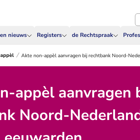
Zo
 en nieuws
Registers
de Rechtspraak
Profes
-appèl
Akte non-appèl aanvragen bij rechtbank Noord-Nede
n-appèl aanvragen b
nk Noord-Nederland
 Leeuwarden