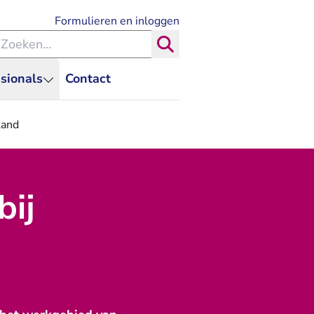
- U verlaat Rechtspraak.nl
Formulieren en inloggen
eken binnen de Rechtspraak
Zoeken
sionals
Contact
land
bij