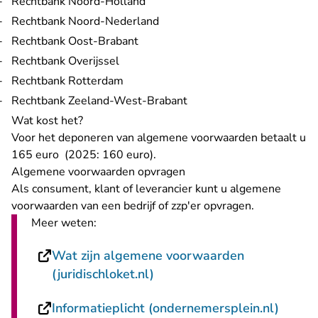
Rechtbank Noord-Holland
Rechtbank Noord-Nederland
Rechtbank Oost-Brabant
Rechtbank Overijssel
Rechtbank Rotterdam
Rechtbank Zeeland-West-Brabant
Wat kost het?
Voor het deponeren van algemene voorwaarden betaalt u
165 euro (2025: 160 euro).
Algemene voorwaarden opvragen
Als consument, klant of leverancier
kunt u algemene
voorwaarden van een bedrijf of zzp'er opvragen
.
Meer weten:
Wat zijn algemene voorwaarden
- U verlaat Rechtspraak.nl
(juridischloket.nl)
- U ve
Informatieplicht (ondernemersplein.nl)