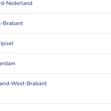
rd-Nederland
t-Brabant
ijssel
terdam
land-West-Brabant