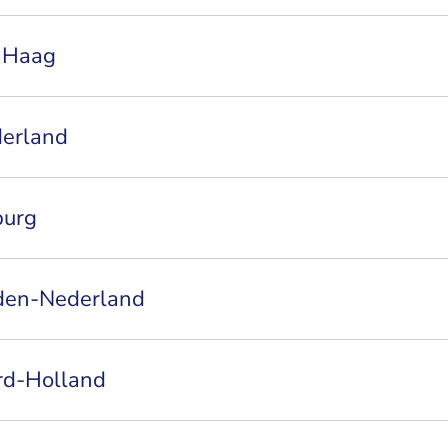
 Haag
derland
burg
den-Nederland
rd-Holland