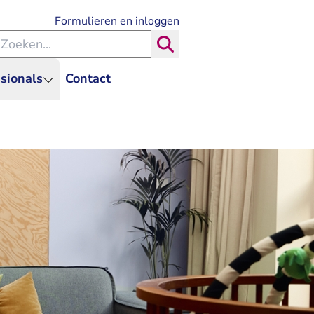
- U verlaat Rechtspraak.nl
Formulieren en inloggen
eken binnen de Rechtspraak
Zoeken
sionals
Contact