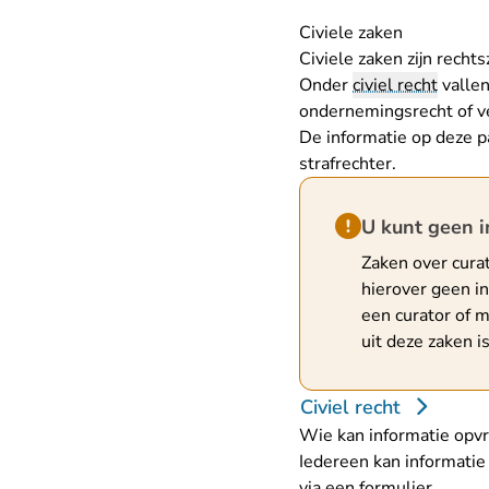
Civiele zaken
Civiele zaken zijn rech
Onder
civiel recht
vallen
ondernemingsrecht of v
De informatie op deze pa
strafrechter.
Hint van type waar
U kunt geen 
Zaken over cura
hierover geen i
een curator of 
uit deze zaken 
Civiel recht
Wie kan informatie opvra
Iedereen kan informatie 
via een formulier.