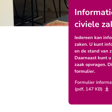
Informati
civiele z
Iedereen kan info
zaken. U kunt inf
en de stand van z
Daarnaast kunt u 
zaak opvragen. D
formulier.
Formulier informa
(pdf, 147 KB)