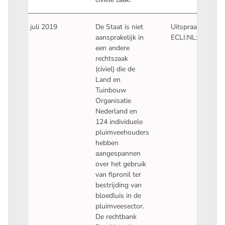
10 juli 2019
De Staat is niet
Uitspraak:
aansprakelijk in
ECLI:NL:RBDHA:
- U verlaat Recht
een andere
rechtszaak
(civiel) die de
Land en
Tuinbouw
Organisatie
Nederland en
124 individuele
pluimveehouders
hebben
aangespannen
over het gebruik
van fipronil ter
bestrijding van
bloedluis in de
pluimveesector.
De rechtbank