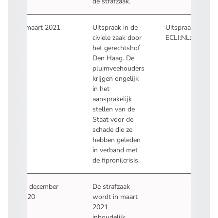
de strafzaak.
2 maart 2021
Uitspraak in de
Uitspraak:
civiele zaak door
ECLI:NL:GHDHA:
- U verlaat Recht
het gerechtshof
Den Haag.
De
pluimveehouders
krijgen ongelijk
in het
aansprakelijk
stellen van de
Staat voor de
schade die ze
hebben geleden
in verband met
de fipronilcrisis.
21 december
De strafzaak
2020
wordt in maart
2021
inhoudelijk