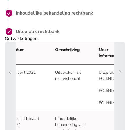
Stap 3 is voltooid:
Inhoudelijke behandeling rechtbank
Stap 4 is voltooid:
Uitspraak rechtbank
Ontwikkelingen
Datum
Omschrijving
Meer
informatie
12 april 2021
Uitspraken: zie
Uitspraken:
nieuwsbericht
.
ECLI:NL:RBOVE:
- U verlaat Recht
ECLI:NL:RBOVE:
- U verlaat Recht
ECLI:NL:RBOVE:
- U verlaat Recht
10 en 11 maart
Inhoudelijke
2021
behandeling van