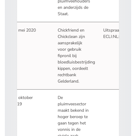
pluimveehouders
en anderzijds de
Staat.
20 mei 2020
Chickfriend en
Uitspraak:
Chickclean zijn
ECLI:NL:RBGEL:
- U verlaat Recht
aansprakelijk
voor gebruik
fipronil bij
bloedluisbestrijding
kippen,
oordeelt
rechtbank
Gelderland
.
10 oktober
De
2019
pluimveesector
maakt bekend in
hoger beroep te
gaan tegen het
vonnis in de
civiele zaak.