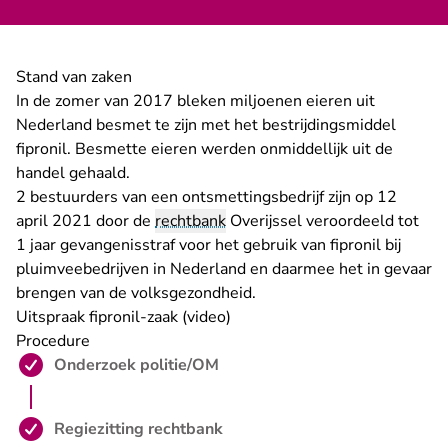
Stand van zaken
In de zomer van 2017 bleken miljoenen eieren uit
Nederland besmet te zijn met het bestrijdingsmiddel
fipronil. Besmette eieren werden onmiddellijk uit de
handel gehaald.
2 bestuurders van een ontsmettingsbedrijf zijn op 12
april 2021 door de
rechtbank
Overijssel
veroordeeld tot
1 jaar gevangenisstraf
voor het gebruik van fipronil bij
pluimveebedrijven in Nederland en daarmee het in gevaar
brengen van de volksgezondheid.
Uitspraak fipronil-zaak (video)
Procedure
Stap 1 is voltooid:
Onderzoek politie/OM
Stap 2 is voltooid:
Regiezitting rechtbank