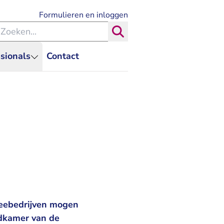
- U verlaat Rechtspraak.nl
Formulieren en inloggen
eken binnen de Rechtspraak
Zoeken
sionals
Contact
veebedrijven mogen
adkamer van de