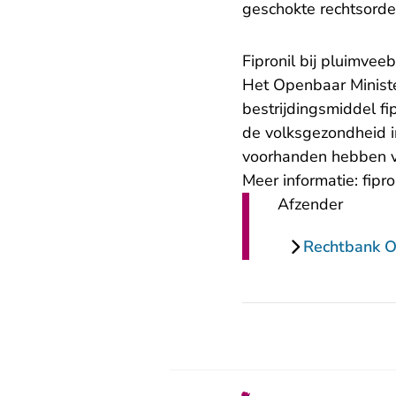
geschokte rechtsord
Fipronil bij pluimvee
Het Openbaar Ministe
bestrijdingsmiddel fi
de volksgezondheid i
voorhanden hebben v
Meer informatie:
fipro
Afzender
Rechtbank Ov