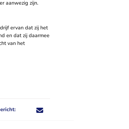
er aanwezig zijn.
ijf ervan dat zij het
and en dat zij daarmee
cht van het
ericht:
Deel dit nieuwsbericht via X - U verlaat Rechtspraa
Deel dit nieuwsbericht via Facebook - U verlaat
Deel dit nieuwsbericht via e-mail
Deel dit nieuwsbericht via LinkedIn - U v