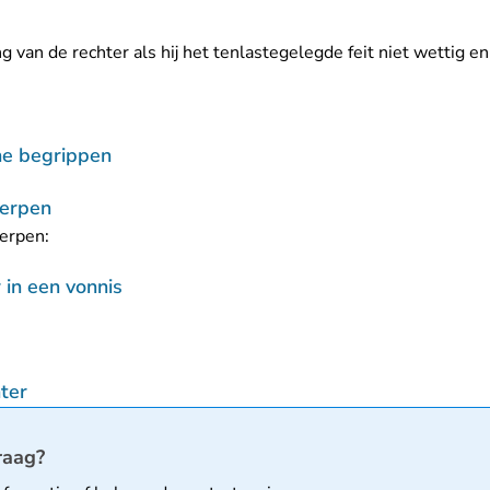
ing van de rechter als hij het tenlastegelegde feit niet wettig
che begrippen
erpen
erpen:
 in een vonnis
ter
matie
raag?