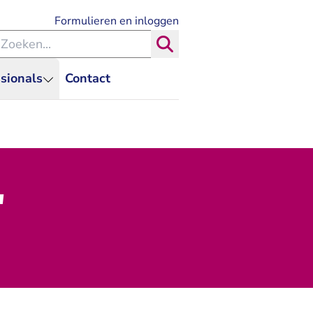
- U verlaat Rechtspraak.nl
Formulieren en inloggen
eken binnen de Rechtspraak
Zoeken
sionals
Contact
'