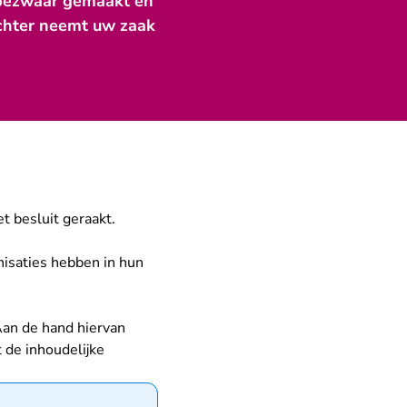
u bezwaar gemaakt en
echter neemt uw zaak
t besluit geraakt.
nisaties hebben in hun
 Aan de hand hiervan
 de inhoudelijke