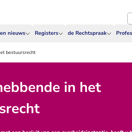
Zo
 en nieuws
Registers
de Rechtspraak
Profes
et bestuursrecht
ebbende in het
srecht