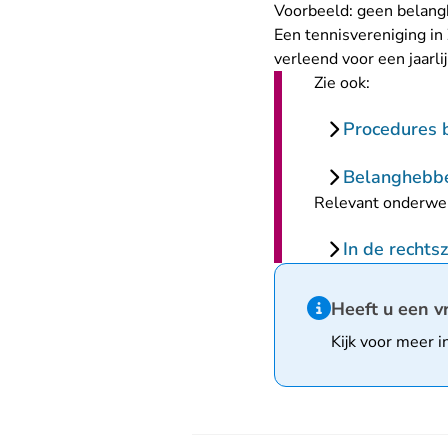
Voorbeeld: geen belan
Een tennisvereniging i
verleend voor een jaarl
Zie ook:
Procedures 
Belanghebb
Relevant onderwe
In de rechts
Hint van type infor
Heeft u een v
Kijk voor meer i