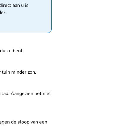
irect aan u is
de-
 dus u bent
tuin minder zon.
tad. Aangezien het niet
egen de sloop van een