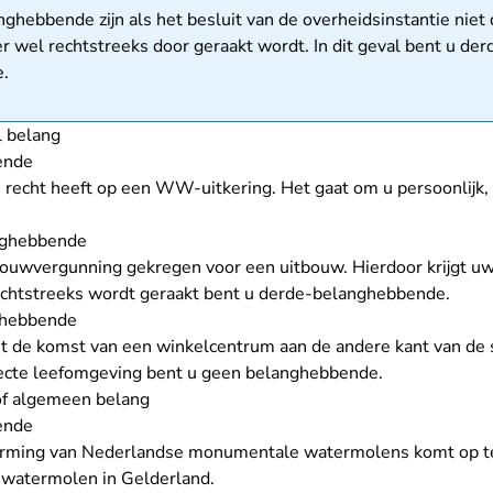
matie
ghebbende zijn als het besluit van de overheidsinstantie niet d
er wel rechtstreeks door geraakt wordt. In dit geval bent u der
.
l belang
ende
recht heeft op een WW-uitkering. Het gaat om u persoonlijk,
nghebbende
uwvergunning gekregen voor een uitbouw. Hierdoor krijgt uw 
chtstreeks wordt geraakt bent u derde-belanghebbende.
ghebbende
t de komst van een winkelcentrum aan de andere kant van de s
recte leefomgeving bent u geen belanghebbende.
of algemeen belang
ende
herming van Nederlandse monumentale watermolens komt op t
watermolen in Gelderland.