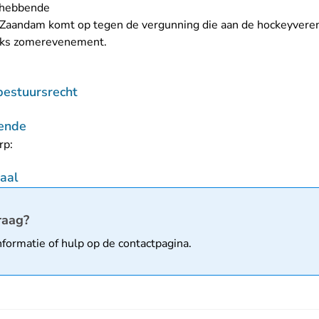
ghebbende
n Zaandam komt op tegen de vergunning die aan de hockeyvere
ijks zomerevenement.
bestuursrecht
ende
rp:
zaal
matie
raag?
nformatie of hulp op de
contactpagina
.