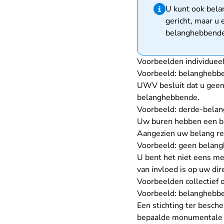
Hint van type infor
U kunt ook belan
gericht, maar u 
belanghebbende
Voorbeelden individuee
Voorbeeld: belanghebb
UWV besluit dat u geen 
belanghebbende.
Voorbeeld: derde-bela
Uw buren hebben een bo
Aangezien uw belang re
Voorbeeld: geen belan
U bent het niet eens me
van invloed is op uw di
Voorbeelden collectief 
Voorbeeld: belanghebb
Een stichting ter besc
bepaalde monumentale 