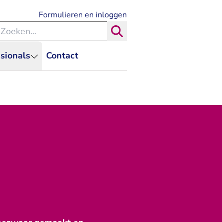
- U verlaat Rechtspraak.nl
Formulieren en inloggen
eken binnen de Rechtspraak
Zoeken
sionals
Contact