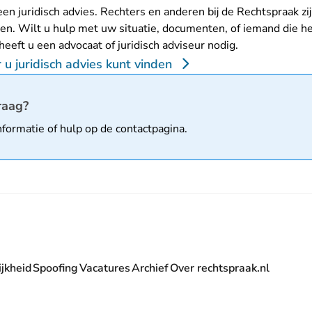
en juridisch advies. Rechters en anderen bij de Rechtspraak zi
n. Wilt u hulp met uw situatie, documenten, of iemand die h
 heeft u een advocaat of juridisch adviseur nodig.
u juridisch advies kunt vinden
matie
raag?
nformatie of hulp op de
contactpagina
.
jkheid
Spoofing
Vacatures
Archief
Over rechtspraak.nl
- U verlaat Rechtspraak.nl
 Rechtspraak.nl
t Rechtspraak.nl
rlaat Rechtspraak.nl
verlaat Rechtspraak.nl
 U verlaat Rechtspraak.nl
' nieuwsbrief - U verlaat Rechtspraak.nl