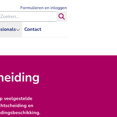
- U verlaat Rechtspraak.nl
Formulieren en inloggen
eken binnen de Rechtspraak
Zoeken
sionals
Contact
heiding
p veelgestelde
chtscheiding en
idingsbeschikking.