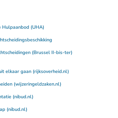
e Hulpaanbod (UHA)
htscheidingsbeschikking
chtscheidingen (Brussel II-bis-ter)
- U verlaat Rechtspraa
it elkaar gaan (rijksoverheid.nl)
- U verlaat Rechtspraak.n
heiden (wijzeringeldzaken.nl)
- U verlaat Rechtspraak.nl
tatie (nibud.nl)
- U verlaat Rechtspraak.nl
p (nibud.nl)