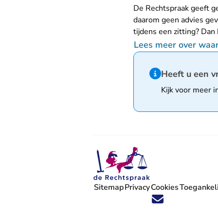
De Rechtspraak geeft ge
daarom geen advies geve
tijdens een zitting? Dan
Lees meer over waar 
Hint van type infor
Heeft u een v
Kijk voor meer i
Sitemap
Privacy
Cookies
Toegankeli
Volg ons op X (Twitter) - U verlaat
Volg ons op Facebook - U verlaa
Volg ons op Instagram - U ve
Volg ons op Youtube - U 
Volg ons op LinkedIn -
'Blijf op de hoogte