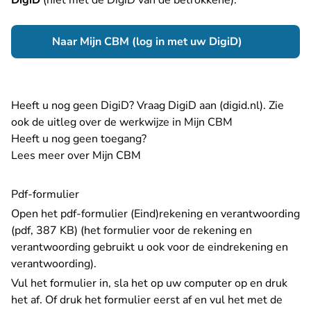
DigiD
(niet met de DigiD van de betrokkene):
- U verlaat R
Naar Mijn CBM (log in met uw DigiD)
- U verla
Heeft u nog geen DigiD?
Vraag DigiD aan (digid.nl)
.
Zie
ook de uitleg over de werkwijze in Mijn CBM
Heeft u nog geen toegang?
Lees meer over Mijn CBM
Pdf-formulier
Open het pdf-formulier
(Eind)rekening en verantwoording
(pdf, 387 KB)
(het formulier voor de rekening en
verantwoording gebruikt u ook voor de eindrekening en
verantwoording).
Vul het formulier in, sla het op uw computer op en druk
het af. Of druk het formulier eerst af en vul het met de