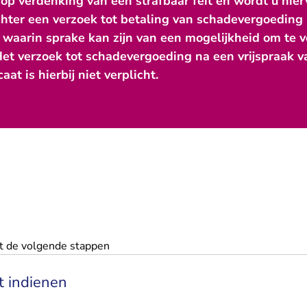
op verdenking van een strafbaar feit en wordt u hier
chter een verzoek tot betaling van schadevergoeding i
s waarin sprake kan zijn van een mogelijkheid om te
et verzoek tot schadevergoeding na een vrijspraak va
aat is hierbij niet verplicht.
it de volgende stappen
t indienen