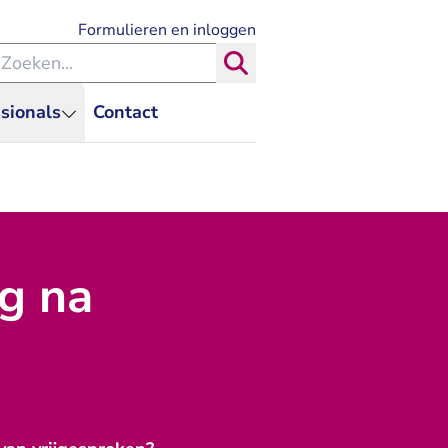
- U verlaat Rechtspraak.nl
Formulieren en inloggen
eken binnen de Rechtspraak
Zoeken
sionals
Contact
g na