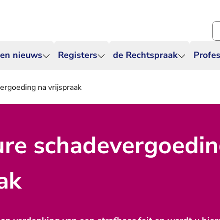
Zo
 en nieuws
Registers
de Rechtspraak
Profes
ergoeding na vrijspraak
re schadevergoedin
aak