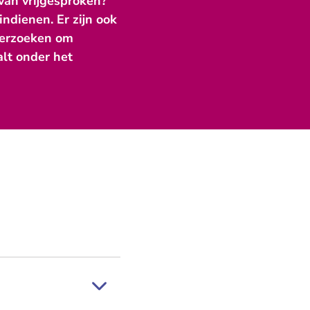
van vrijgesproken?
ndienen. Er zijn ook
 verzoeken om
lt onder het