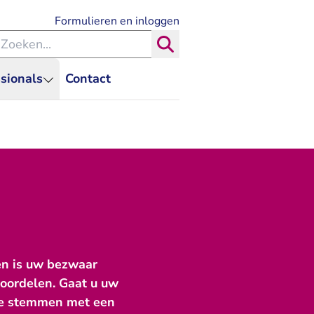
- U verlaat Rechtspraak.nl
Formulieren en inloggen
eken binnen de Rechtspraak
Zoeken
sionals
Contact
en is uw bezwaar
eoordelen. Gaat u uw
 te stemmen met een