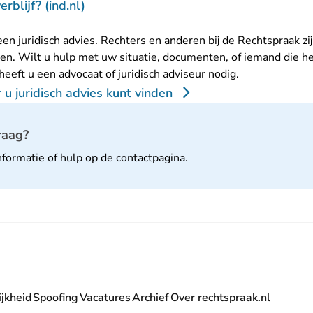
- U verlaat Rechtspraak.nl
erblijf? (ind.nl)
en juridisch advies. Rechters en anderen bij de Rechtspraak zi
n. Wilt u hulp met uw situatie, documenten, of iemand die h
 heeft u een advocaat of juridisch adviseur nodig.
u juridisch advies kunt vinden
matie
raag?
nformatie of hulp op de
contactpagina
.
jkheid
Spoofing
Vacatures
Archief
Over rechtspraak.nl
- U verlaat Rechtspraak.nl