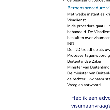
de beslissing voldoet aa
Beroepsprocedure v
Met welke instanties kr
Visadienst
In de procedure gaat u i
behandeld. De Visadien
besluiten over visumaan
IND
De IND treedt op als uw 
Procesvertegenwoordigi
Buitenlandse Zaken.
Minister van Buitenlan
De minister van Buiten
de rechter. Uw naam staa
Vraag en antwoord
Heb ik een advo
visumaanvraag