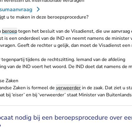
n vereisten uit internationale verdragen
isumaanvraag
ijgt u te maken in deze beroepsprocedure?
n
beroep
tegen het besluit van de Visadienst, die uw aanvraag
st is een onderdeel van de IND en neemt namens de minister 
vragen. Geeft de rechter u gelijk, dan moet de Visadienst een
tegenpartij tijdens de rechtszitting. Iemand van de afdeling
ng van de IND voert het woord. De IND doet dat namens de m
dse Zaken
landse Zaken is formeel de
verweerder
in de zaak. Dat ziet u st
t bij ‘eiser’ en bij ‘verweerder’ staat Minister van Buitenland
caat nodig bij een beroepsprocedure over ee
?