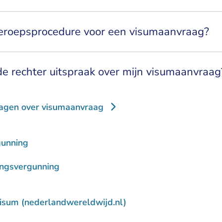
eroepsprocedure voor een visumaanvraag?
e rechter uitspraak over mijn visumaanvraag
ragen over visumaanvraag
gunning
ingsvergunning
- U verlaat Rechtspraak
isum (nederlandwereldwijd.nl)