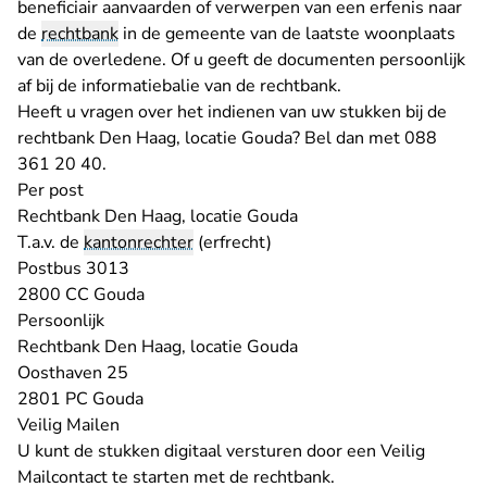
beneficiair aanvaarden of verwerpen van een erfenis naar
de
rechtbank
in de gemeente van de laatste woonplaats
van de overledene. Of u geeft de documenten persoonlijk
af bij de informatiebalie van de rechtbank.
Heeft u vragen over het indienen van uw stukken bij de
rechtbank Den Haag, locatie Gouda? Bel dan met 088
361 20 40.
Per post
Rechtbank Den Haag, locatie Gouda
T.a.v. de
kantonrechter
(erfrecht)
Postbus 3013
2800 CC Gouda
Persoonlijk
Rechtbank Den Haag, locatie Gouda
Oosthaven 25
2801 PC Gouda
Veilig Mailen
U kunt de stukken digitaal versturen door
een Veilig
- U verlaat Rechtspraak.nl
Mailcontact
te starten met de rechtbank.