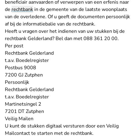
beneficiair aanvaarden of verwerpen van een erfenis naar
de
rechtbank
in de gemeente van de laatste woonplaats
van de overledene. Of u geeft de documenten persoonlijk
af bij de informatiebalie van de rechtbank.
Heeft u vragen over het indienen van uw stukken bij de
rechtbank Gelderland? Bel dan met 088 361 20 00.
Per post
Rechtbank Gelderland
t.a.v. Boedelregister
Postbus 9008
7200 GJ Zutphen
Persoonlijk
Rechtbank Gelderland
t.a.v. Boedelregister
Martinetsingel 2
7201 DT Zutphen
Veilig Mailen
U kunt de stukken digitaal versturen door
een Veilig
- U verlaat Rechtspraak.nl
Mailcontact
te starten met de rechtbank.