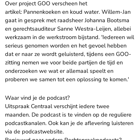
Over project GOO verscheen het
- U verlaat Rech
artikel:
Pannenkoeken en koud water
. Willem-Jan
gaat in gesprek met raadsheer Johanna Bootsma
en gerechtsauditeur Sanne Westra-Leijen, allebei
werkzaam in de werkstroom bijstand. 'Iedereen wil
serieus genomen worden en het gevoel hebben
dat er naar ze wordt geluisterd, tijdens een GOO-
zitting nemen we voor beide partijen de tijd en
onderzoeken we wat er allemaal speelt en
proberen we samen tot een oplossing te komen.'
Waar vind je de podcast?
Uitspraak Centraal verschijnt iedere twee
maanden. De podcast is te vinden op de reguliere
podcastkanalen. Ook kan je de aflevering luisteren
- U verlaat Rechtspraak.nl
via
de podcastwebsite
.