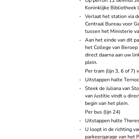
Op perron 12 bevindt zic
Koninklijke Bibliotheek l
Verlaat het station via 
Centraal Bureau voor Ge
tussen het Ministerie v
Aan het einde van dit p
het College van Beroep v
direct daarna aan uw li
plein.
Per tram (lijn 3, 6 of 7
Uitstappen halte Ternoo
Steek de Juliana van St
van Justitie vindt u di
begin van het plein.
Per bus (lijn 24)
Uitstappen halte Theres
U loopt in de richting 
parkeergarage van het P