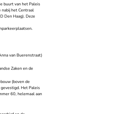
 de buurt van het Paleis
 nabij het Centraal
 BD Den Haag). Deze
enparkeerplaatsen.
(Anna van Buerenstraat)
landse Zaken en de
gebouw (boven de
 gevestigd. Het Paleis
nummer 60, helemaal aan