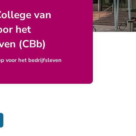
College van
oor het
even (CBb)
p voor het bedrijfsleven
verlaat Rechtspraak.nl