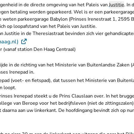
egenheid in de directe omgeving van het Paleis van
Justitie
. In
 tegen betaling worden geparkeerd. Wel is er een parkeergarage
te weten parkeergarage Babylon (Prinses Irenestraat 1, 2595
ch op loopafstand van het Paleis van Justitie.
an Justitie in de Theresiastraat bevinden zich vier gehandicapt
- U verlaat Rechtspraak.nl
haag.nl)
r (vanaf station Den Haag Centraal)
ijde in de richting van het Ministerie van Buitenlandse Zaken 
nses Irenepad in.
epad (voet- en fietspad), dat tussen het Ministerie van Buiten
n loopt.
rinses Irenepad steekt u de Prins Clauslaan over. In het brug
llege van Beroep voor het bedrijfsleven (niet de zittingszalen)
rect daarna aan uw linkerkant. De hoofdingang bevindt zich op 