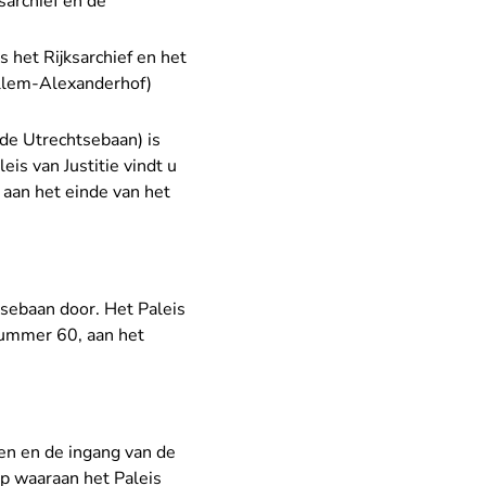
sarchief en de
s het Rijksarchief en het
illem-Alexanderhof)
 de Utrechtsebaan) is
eis van Justitie vindt u
 aan het einde van het
sebaan door. Het Paleis
 nummer 60, aan het
en en de ingang van de
op waaraan het Paleis