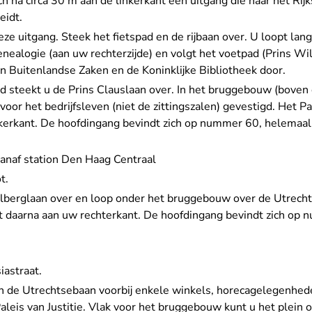
h na circa 30 m aan de linkerkant een uitgang die naar het Rijk
eidt.
deze uitgang. Steek het fietspad en de rijbaan over. U loopt lang
nealogie (aan uw rechterzijde) en volgt het voetpad (Prins W
an Buitenlandse Zaken en de Koninklijke Bibliotheek door.
ad steekt u de Prins Clauslaan over. In het bruggebouw (boven
oor het bedrijfsleven (niet de zittingszalen) gevestigd. Het Pal
nkerkant. De hoofdingang bevindt zich op nummer 60, helemaal
) vanaf station Den Haag Centraal
t.
olberglaan over en loop onder het bruggebouw over de Utrecht
rect daarna aan uw rechterkant. De hoofdingang bevindt zich op
iastraat.
van de Utrechtsebaan voorbij enkele winkels, horecagelegenhed
aleis van Justitie. Vlak voor het bruggebouw kunt u het plein 