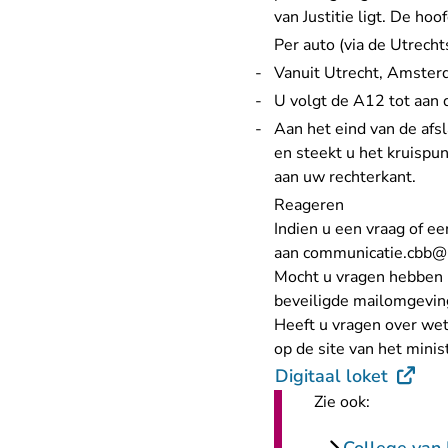
van Justitie ligt. De ho
Per auto (via de Utrecht
Vanuit Utrecht, Amster
U volgt de A12 tot aan d
Aan het eind van de afsl
en steekt u het kruispun
aan uw rechterkant.
Reageren
Indien u een vraag of e
aan
communicatie.cbb@r
Mocht u vragen hebben b
beveiligde mailomgeving
Heeft u vragen over wet
op de site van het
minist
- U ver
Digitaal loket
Zie ook: