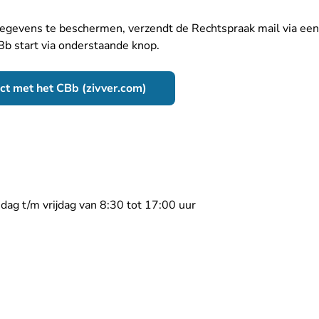
egevens te beschermen, verzendt de Rechtspraak
mail via een
Bb start via onderstaande knop.
- U verlaat Rechtspraak.nl
act met het CBb (zivver.com)
g t/m vrijdag van 8:30 tot 17:00 uur
e