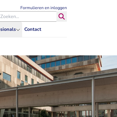
- U verlaat Rechtspraak.nl
Formulieren en inloggen
eken binnen de Rechtspraak
Zoeken
sionals
Contact