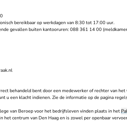
10
efonisch bereikbaar op werkdagen van 8:30 tot 17:00 uur.
ende gevallen buiten kantooruren: 088 361 14 00 (meldkame
- U verlaat Rechtspraak.nl
aak.nl
correct behandeld bent door een medewerker of rechter van het
unt u een klacht indienen. Zie de informatie op
de pagina regel
lege van Beroep voor het bedrijfsleven vinden plaats in het
Pal
t in het centrum van Den Haag en is zowel per openbaar vervoe