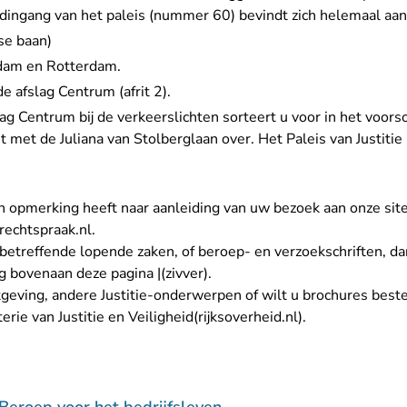
ofdingang van het paleis (nummer 60) bevindt zich helemaal aan
se baan)
dam en Rotterdam.
e afslag Centrum (afrit 2).
ag Centrum bij de verkeerslichten sorteert u voor in het voors
t met de Juliana van Stolberglaan over. Het Paleis van Justitie 
en opmerking heeft naar aanleiding van uw bezoek aan onze site
- U verlaat Rechtspraak.nl
echtspraak.nl
.
etreffende lopende zaken, of beroep- en verzoekschriften, dan
 bovenaan deze pagina |(zivver).
geving, andere Justitie-onderwerpen of wilt u brochures beste
- U verlaat Rec
erie van Justitie en Veiligheid(rijksoverheid.nl).
laat Rechtspraak.nl