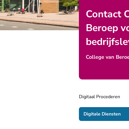
Contact 
Beroep v
bedrijfsl
College van Beroe
Digitaal Procederen
- U 
Digitale Diensten