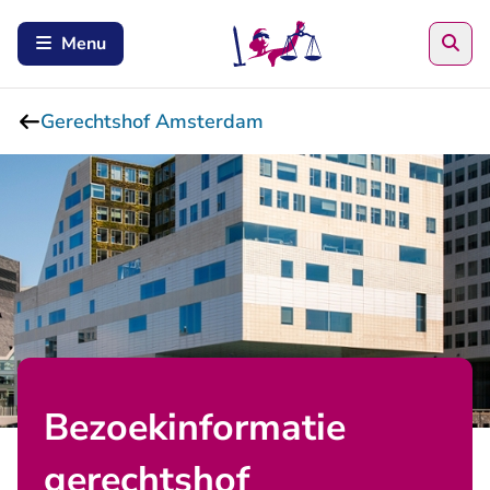
Zoe
Menu
Gerechtshof Amsterdam
Bezoekinformatie
gerechtshof