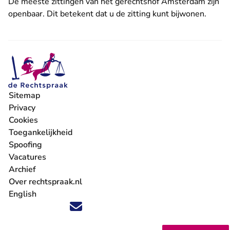
De meeste zittingen van het gerechtshof Amsterdam zijn
openbaar. Dit betekent dat u de
zitting kunt bijwonen.
Sitemap
Privacy
Cookies
Toegankelijkheid
Spoofing
Vacatures
- U verlaat Rechtspraak.nl
Archief
Over rechtspraak.nl
English
Volg ons op X (Twitter) - U verlaat Rechtspraak.nl
Volg ons op Facebook - U verlaat Rechtspraak.nl
Volg ons op Instagram - U verlaat Rechtspraak.nl
Volg ons op Youtube - U verlaat Rechtspraak.nl
Volg ons op LinkedIn - U verlaat Rechtspraak.n
'Blijf op de hoogte' nieuwsbrief - U verlaat