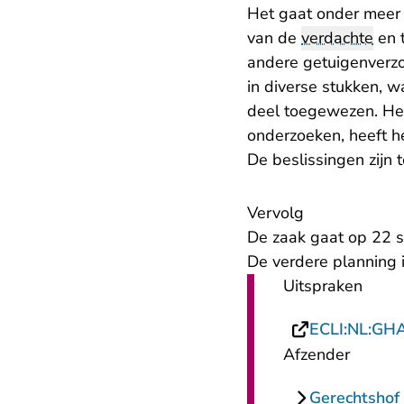
Het gaat onder meer 
van de
verdachte
en 
andere getuigenverzo
in diverse stukken, w
deel toegewezen. Het
onderzoeken, heeft h
De beslissingen zijn
Vervolg
De zaak gaat op 22 s
De verdere planning 
Uitspraken
ECLI:NL:GH
Afzender
Gerechtsho