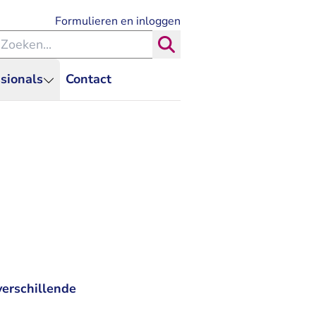
- U verlaat Rechtspraak.nl
Formulieren en inloggen
eken binnen de Rechtspraak
Zoeken
sionals
Contact
erschillende