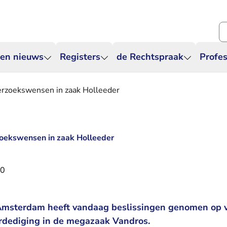
Zo
 en nieuws
Registers
de Rechtspraak
Profes
erzoekswensen in zaak Holleeder
zoekswensen in zaak Holleeder
20
Amsterdam heeft vandaag beslissingen genomen op v
rdediging in de megazaak Vandros.