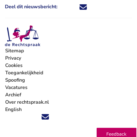
Deel dit nieuwsbericht:
Deel dit nieuwsbericht via X - U 
Deel dit nieuwsbericht via Fa
Deel dit nieuwsbericht via
Deel dit nieuwsbericht
Sitemap
Privacy
Cookies
Toegankelijkheid
Spoofing
Vacatures
- U verlaat Rechtspraak.nl
Archief
Over rechtspraak.nl
English
Volg ons op X (Twitter) - U verlaat Rechtspraak.nl
Volg ons op Facebook - U verlaat Rechtspraak.nl
Volg ons op Instagram - U verlaat Rechtspraak.nl
Volg ons op Youtube - U verlaat Rechtspraak.nl
Volg ons op LinkedIn - U verlaat Rechtspraak.n
'Blijf op de hoogte' nieuwsbrief - U verlaat