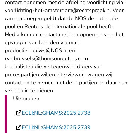
contact opnemen met de afdeling voorlichting via:
- U verla
voorlichting-hof-amsterdam@rechtspraak.nl
Voor
cameraploegen geldt dat de NOS de nationale
pool en Reuters de internationale pool heeft.
Media kunnen contact met hen opnemen voor het
opvragen van beelden via mail:
- U verlaat Rechtspraak.nl
productie.nieuws@NOS.nl
en
- U verlaat Rechts
rvn.brussels@thomsonreuters.com
.
Journalisten die vertegenwoordigers van
procespartijen willen interviewen, vragen wij
contact op te nemen met deze partijen en daar hun
verzoek in te dienen.
Uitspraken
- U verlaat Recht
ECLI:NL:GHAMS:2025:2738
- U verlaat Recht
ECLI:NL:GHAMS:2025:2739