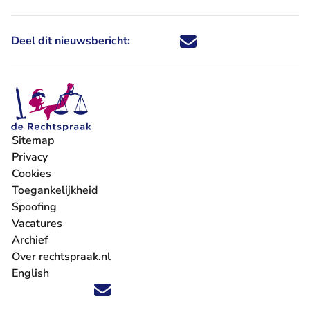
Deel dit nieuwsbericht:
Deel dit nieuwsbericht via X - U 
Deel dit nieuwsbericht via Fa
Deel dit nieuwsbericht via
Deel dit nieuwsbericht
Sitemap
Privacy
Cookies
Toegankelijkheid
Spoofing
Vacatures
- U verlaat Rechtspraak.nl
Archief
Over rechtspraak.nl
English
Volg ons op X (Twitter) - U verlaat Rechtspraak.nl
Volg ons op Facebook - U verlaat Rechtspraak.nl
Volg ons op Instagram - U verlaat Rechtspraak.nl
Volg ons op Youtube - U verlaat Rechtspraak.nl
Volg ons op LinkedIn - U verlaat Rechtspraak.n
'Blijf op de hoogte' nieuwsbrief - U verlaat