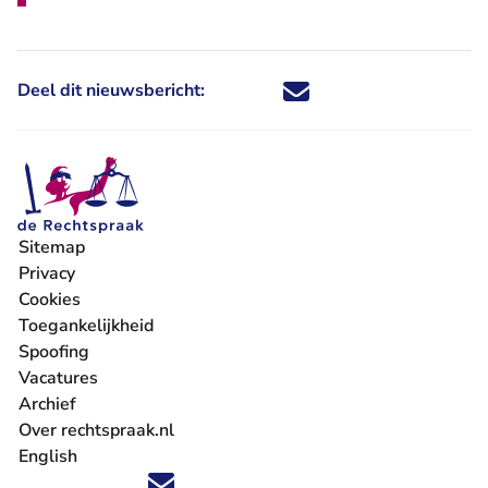
Deel dit nieuwsbericht:
Deel dit nieuwsbericht via X - U 
Deel dit nieuwsbericht via Fa
Deel dit nieuwsbericht via
Deel dit nieuwsbericht
Sitemap
Privacy
Cookies
Toegankelijkheid
Spoofing
Vacatures
- U verlaat Rechtspraak.nl
Archief
Over rechtspraak.nl
English
Volg ons op X (Twitter) - U verlaat Rechtspraak.nl
Volg ons op Facebook - U verlaat Rechtspraak.nl
Volg ons op Instagram - U verlaat Rechtspraak.nl
Volg ons op Youtube - U verlaat Rechtspraak.nl
Volg ons op LinkedIn - U verlaat Rechtspraak.n
'Blijf op de hoogte' nieuwsbrief - U verlaat