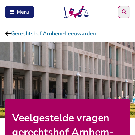
Zoe
Menu
Gerechtshof Arnhem-Leeuwarden
Veelgestelde vragen
gerechtshof Arnhem-