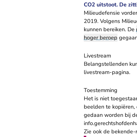
CO2 uitstoot. De zit
Milieudefensie vorde
2019. Volgens Milieud
kunnen bereiken. De
hoger beroep
gegaan
Livestream
Belangstellenden kunn
livestream-pagina
.
Toestemming
Het is niet toegesta
beelden te kopiëren, 
gedaan worden bij d
info.gerechtshofden
Zie ook de bekende-