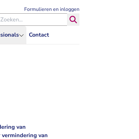
- U verlaat Rechtspraak.nl
Formulieren en inloggen
eken binnen de Rechtspraak
Zoeken
sionals
Contact
dering van
r vermindering van