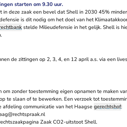
tingen starten om 9.30 uur.
rt in deze zaak een bevel dat Shell in 2030 45% minder
efensie is dit nodig om het doel van het Klimaatakkoor
rechtbank
stelde Milieudefensie in het gelijk. Shell is hi
.
en de zittingen op 2, 3, 4, en 12 april a.s. via een liv
an om zonder toestemming eigen opnamen te maken van
op te slaan of te bewerken. Een verzoek tot toestemming
e afdeling communicatie van het Haagse
gerechtshof
:
haag@rechtspraak.nl
rechtszaakpagina
Zaak CO2-uitstoot Shell
.