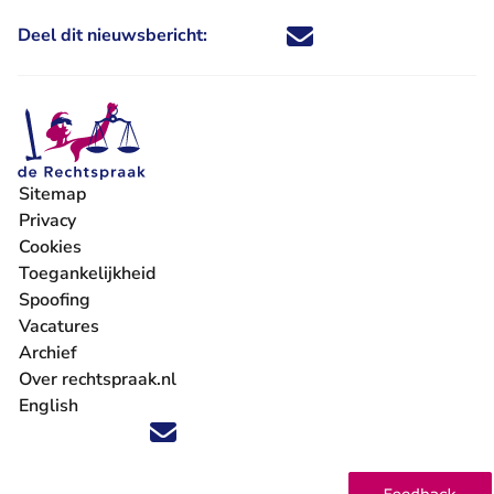
Deel dit nieuwsbericht:
Deel dit nieuwsbericht via X - U 
Deel dit nieuwsbericht via Fa
Deel dit nieuwsbericht via
Deel dit nieuwsbericht
Sitemap
Privacy
Cookies
Toegankelijkheid
Spoofing
Vacatures
- U verlaat Rechtspraak.nl
Archief
Over rechtspraak.nl
English
Volg ons op X (Twitter) - U verlaat Rechtspraak.nl
Volg ons op Facebook - U verlaat Rechtspraak.nl
Volg ons op Instagram - U verlaat Rechtspraak.nl
Volg ons op Youtube - U verlaat Rechtspraak.nl
Volg ons op LinkedIn - U verlaat Rechtspraak.n
'Blijf op de hoogte' nieuwsbrief - U verlaat