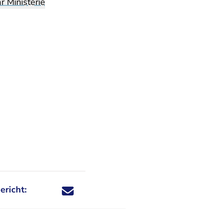
 Ministerie
ericht:
Deel dit nieuwsbericht via X - U verlaat Rechtspraa
Deel dit nieuwsbericht via Facebook - U verlaat
Deel dit nieuwsbericht via e-mail
Deel dit nieuwsbericht via LinkedIn - U v