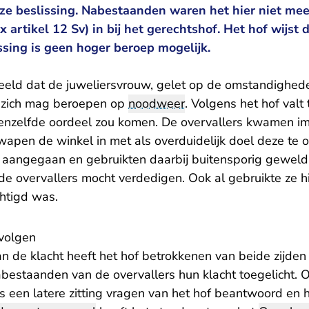
deze beslissing. Nabestaanden waren het hier niet me
x artikel 12 Sv) in bij het gerechtshof. Het hof wijst
ssing is geen hoger beroep mogelijk.
eeld dat de juweliersvrouw, gelet op de omstandighed
, zich mag beroepen op
noodweer
. Volgens het hof valt
t eenzelfde oordeel zou komen. De overvallers kwamen
pen de winkel in met als overduidelijk doel deze te ove
e aangegaan en gebruikten daarbij buitensporig geweld.
 de overvallers mocht verdedigen. Ook al gebruikte ze 
chtigd was.
rvolgen
n de klacht heeft het hof betrokkenen van beide zijden
abestaanden van de overvallers hun klacht toegelicht. 
s een latere zitting vragen van het hof beantwoord en 