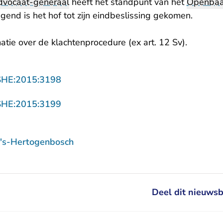
dvocaat-generaal
heeft het standpunt van het
Openbaar
gend is het hof tot zijn eindbeslissing gekomen.
atie over de klachtenprocedure (ex art. 12 Sv).
- U verlaat Rechtspraak.nl
SHE:2015:3198
- U verlaat Rechtspraak.nl
SHE:2015:3199
 's-Hertogenbosch
Deel dit nieuwsb