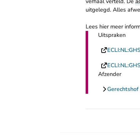
verhaal verteld. De
a
uitgelegd. Alles afwe
Lees hier meer inform
Uitspraken
ECLI:NL:GH
ECLI:NL:GH
Afzender
Gerechtshof