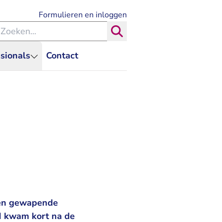
- U verlaat Rechtspraak.nl
Formulieren en inloggen
eken binnen de Rechtspraak
Zoeken
sionals
Contact
 een gewapende
OM kwam kort na de