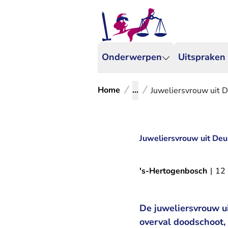
Onderwerpen
Uitspraken
Home
...
Juweliersvrouw uit D
Juweliersvrouw uit Deur
's-Hertogenbosch
|
12
De juweliersvrouw ui
overval doodschoot, 