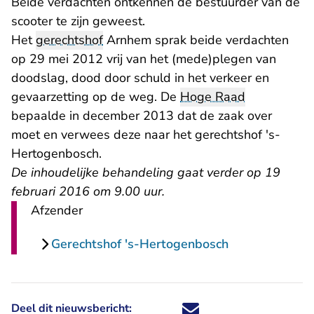
Beide verdachten ontkennen de bestuurder van de
scooter te zijn geweest.
Het
gerechtshof
Arnhem sprak beide verdachten
op 29 mei 2012 vrij van het (mede)plegen van
doodslag, dood door schuld in het verkeer en
gevaarzetting op de weg. De
Hoge Raad
bepaalde in december 2013 dat de zaak over
moet en verwees deze naar het gerechtshof 's-
Hertogenbosch.
De inhoudelijke behandeling gaat verder op 19
februari 2016 om 9.00 uur.
Afzender
Gerechtshof 's-Hertogenbosch
Deel dit nieuwsbericht:
Deel dit nieuwsbericht via X - U 
Deel dit nieuwsbericht via Fa
Deel dit nieuwsbericht via
Deel dit nieuwsbericht