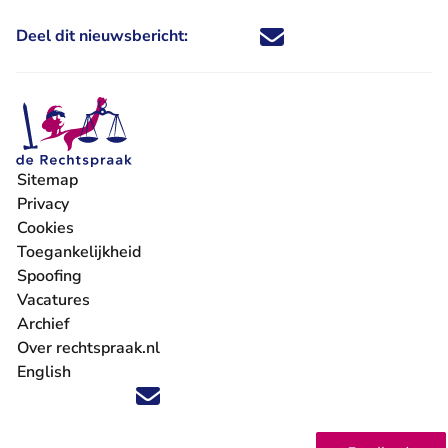
Deel dit nieuwsbericht:
Deel dit nieuwsbericht via X - U 
Deel dit nieuwsbericht via Fa
Deel dit nieuwsbericht via
Deel dit nieuwsbericht
Sitemap
Privacy
Cookies
Toegankelijkheid
Spoofing
Vacatures
- U verlaat Rechtspraak.nl
Archief
Over rechtspraak.nl
English
Volg ons op X (Twitter) - U verlaat Rechtspraak.nl
Volg ons op Facebook - U verlaat Rechtspraak.nl
Volg ons op Instagram - U verlaat Rechtspraak.nl
Volg ons op Youtube - U verlaat Rechtspraak.nl
Volg ons op LinkedIn - U verlaat Rechtspraak.n
'Blijf op de hoogte' nieuwsbrief - U verlaat