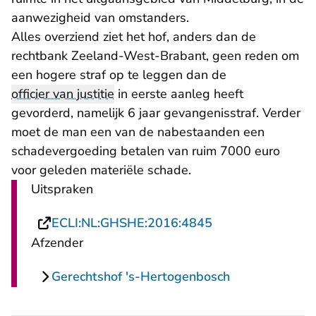
aanwezigheid van omstanders.
Alles overziend ziet het hof, anders dan de
- U verlaat Rechtsp
rechtbank Zeeland-West-Brabant
, geen reden om
een hogere straf op te leggen dan de
officier van justitie
in eerste aanleg heeft
gevorderd, namelijk 6 jaar gevangenisstraf. Verder
moet de man een van de nabestaanden een
schadevergoeding betalen van ruim 7000 euro
voor geleden materiële schade.
Uitspraken
- U verlaat Recht
ECLI:NL:GHSHE:2016:4845
Afzender
Gerechtshof 's-Hertogenbosch