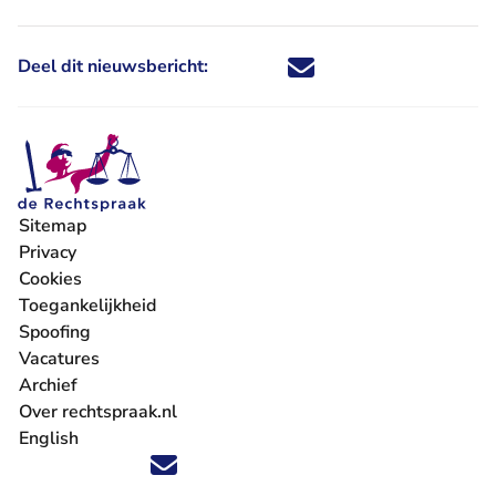
Deel dit nieuwsbericht:
Deel dit nieuwsbericht via X - U 
Deel dit nieuwsbericht via Fa
Deel dit nieuwsbericht via
Deel dit nieuwsbericht
Sitemap
Privacy
Cookies
Toegankelijkheid
Spoofing
Vacatures
- U verlaat Rechtspraak.nl
Archief
Over rechtspraak.nl
English
Volg ons op X (Twitter) - U verlaat Rechtspraak.nl
Volg ons op Facebook - U verlaat Rechtspraak.nl
Volg ons op Instagram - U verlaat Rechtspraak.nl
Volg ons op Youtube - U verlaat Rechtspraak.nl
Volg ons op LinkedIn - U verlaat Rechtspraak.n
'Blijf op de hoogte' nieuwsbrief - U verlaat