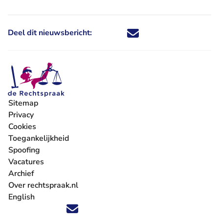
Deel dit nieuwsbericht:
Deel dit nieuwsbericht via X - U 
Deel dit nieuwsbericht via Fa
Deel dit nieuwsbericht via
Deel dit nieuwsbericht
Sitemap
Privacy
Cookies
Toegankelijkheid
Spoofing
Vacatures
- U verlaat Rechtspraak.nl
Archief
Over rechtspraak.nl
English
Volg ons op X (Twitter) - U verlaat Rechtspraak.nl
Volg ons op Facebook - U verlaat Rechtspraak.nl
Volg ons op Instagram - U verlaat Rechtspraak.nl
Volg ons op Youtube - U verlaat Rechtspraak.nl
Volg ons op LinkedIn - U verlaat Rechtspraak.n
'Blijf op de hoogte' nieuwsbrief - U verlaat