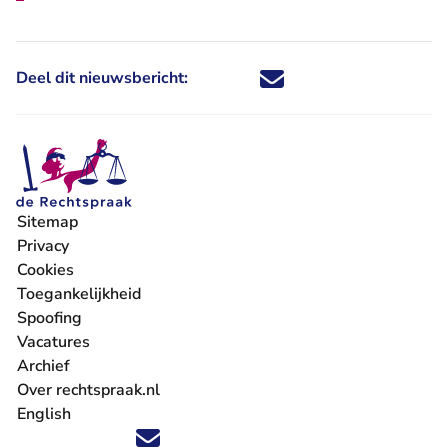
Deel dit nieuwsbericht:
Deel dit nieuwsbericht via X - U 
Deel dit nieuwsbericht via Fa
Deel dit nieuwsbericht via
Deel dit nieuwsbericht
Sitemap
Privacy
Cookies
Toegankelijkheid
Spoofing
Vacatures
- U verlaat Rechtspraak.nl
Archief
Over rechtspraak.nl
English
Volg ons op X (Twitter) - U verlaat Rechtspraak.nl
Volg ons op Facebook - U verlaat Rechtspraak.nl
Volg ons op Instagram - U verlaat Rechtspraak.nl
Volg ons op Youtube - U verlaat Rechtspraak.nl
Volg ons op LinkedIn - U verlaat Rechtspraak.n
'Blijf op de hoogte' nieuwsbrief - U verlaat