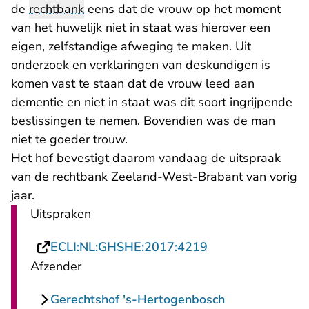
de
rechtbank
eens dat de vrouw op het moment
van het huwelijk niet in staat was hierover een
eigen, zelfstandige afweging te maken. Uit
onderzoek en verklaringen van deskundigen is
komen vast te staan dat de vrouw leed aan
dementie en niet in staat was dit soort ingrijpende
beslissingen te nemen. Bovendien was de man
niet te goeder trouw.
Het hof bevestigt daarom vandaag
de uitspraak
van de rechtbank Zeeland-West-Brabant van vorig
- U verlaat Rechtspraak.nl
jaar
.
Uitspraken
- U verlaat Recht
ECLI:NL:GHSHE:2017:4219
Afzender
Gerechtshof 's-Hertogenbosch