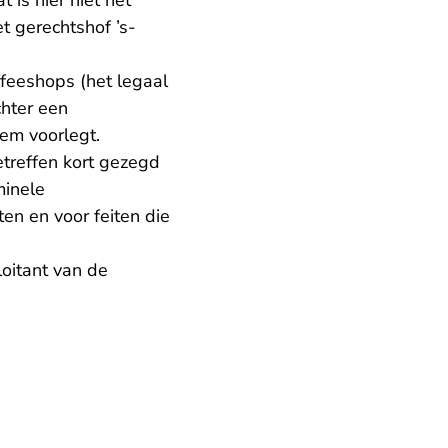
is hier niet het
 gerechtshof ’s-
ffeeshops (het legaal
chter een
em voorlegt.
treffen kort gezegd
minele
ten en voor feiten die
loitant van de