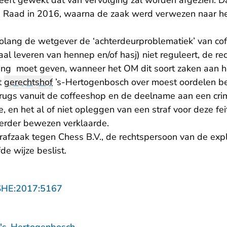
ft gewekt dat van vervolging zal worden afgezien. Dat 
 Raad in 2016, waarna de zaak werd verwezen naar het
 zolang de wetgever de ‘achterdeurproblematiek’ van co
aal leveren van hennep en/of hasj) niet reguleert, de re
ssing moet geven, wanneer het OM dit soort zaken aan h
t
gerechtshof
’s-Hertogenbosch over moest oordelen be
rugs vanuit de coffeeshop en de deelname aan een cri
e, en het al of niet opleggen van een straf voor deze fei
erder bewezen verklaarde.
trafzaak tegen Chess B.V., de rechtspersoon van de exp
de wijze beslist.
- U verlaat Rechtspraak.nl
SHE:2017:5167