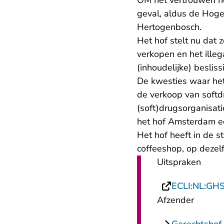
OM het vertrouwen hee
geval, aldus de Hoge
Hertogenbosch.
Het hof stelt nu dat
verkopen en het illeg
(inhoudelijke) besli
De kwesties waar he
de verkoop van softd
(soft)drugsorganisati
het hof Amsterdam e
Het hof heeft in de s
coffeeshop, op dezelf
Uitspraken
ECLI:NL:GH
Afzender