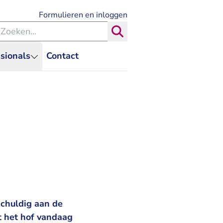
- U verlaat Rechtspraak.nl
Formulieren en inloggen
eken binnen de Rechtspraak
Zoeken
sionals
Contact
schuldig aan de
t het hof vandaag