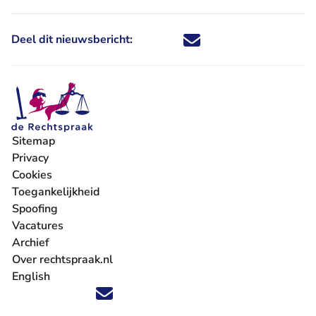
Deel dit nieuwsbericht:
Deel dit nieuwsbericht via X - U 
Deel dit nieuwsbericht via Fa
Deel dit nieuwsbericht via
Deel dit nieuwsbericht
Sitemap
Privacy
Cookies
Toegankelijkheid
Spoofing
Vacatures
- U verlaat Rechtspraak.nl
Archief
Over rechtspraak.nl
English
Volg ons op X (Twitter) - U verlaat Rechtspraak.nl
Volg ons op Facebook - U verlaat Rechtspraak.nl
Volg ons op Instagram - U verlaat Rechtspraak.nl
Volg ons op Youtube - U verlaat Rechtspraak.nl
Volg ons op LinkedIn - U verlaat Rechtspraak.n
'Blijf op de hoogte' nieuwsbrief - U verlaat