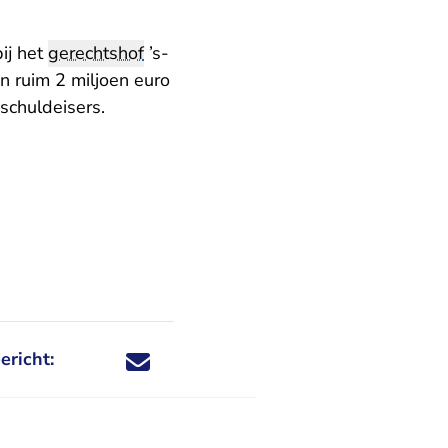
ij het
gerechtshof
’s-
n ruim 2 miljoen euro
schuldeisers.
ericht:
Deel dit nieuwsbericht via X - U verlaat Rechtspraa
Deel dit nieuwsbericht via Facebook - U verlaat
Deel dit nieuwsbericht via e-mail
Deel dit nieuwsbericht via LinkedIn - U v