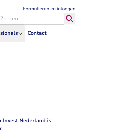
- U verlaat Rechtspraak.nl
Formulieren en inloggen
eken binnen de Rechtspraak
Zoeken
sionals
Contact
n Invest Nederland is
r