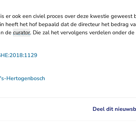
 is er ook een civiel proces over deze kwestie geweest b
- U verlaat Rechtspraak.nl
in heeft het
hof bepaald
dat de directeur het bedrag va
an de
curator
. Die zal het vervolgens verdelen onder de 
- U verlaat Rechtspraak.nl
SHE:2018:1129
 's-Hertogenbosch
Deel dit nieuwsb