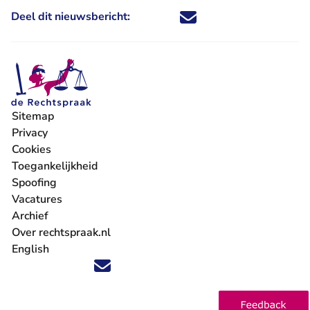
Deel dit nieuwsbericht:
Deel dit nieuwsbericht via X - U 
Deel dit nieuwsbericht via Fa
Deel dit nieuwsbericht via
Deel dit nieuwsbericht
Sitemap
Privacy
Cookies
Toegankelijkheid
Spoofing
Vacatures
- U verlaat Rechtspraak.nl
Archief
Over rechtspraak.nl
English
Volg ons op X (Twitter) - U verlaat Rechtspraak.nl
Volg ons op Facebook - U verlaat Rechtspraak.nl
Volg ons op Instagram - U verlaat Rechtspraak.nl
Volg ons op Youtube - U verlaat Rechtspraak.nl
Volg ons op LinkedIn - U verlaat Rechtspraak.n
'Blijf op de hoogte' nieuwsbrief - U verlaat