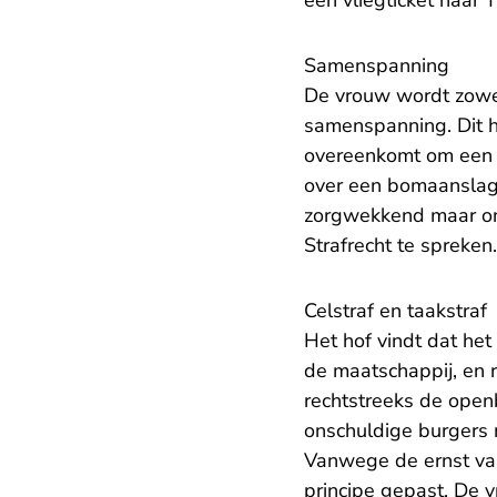
een vliegticket naar T
Samenspanning
De vrouw wordt zowel
samenspanning. Dit h
overeenkomt om een c
over een bomaanslag 
zorgwekkend maar on
Strafrecht te spreken.
Celstraf en taakstraf
Het hof vindt dat het
de maatschappij, en r
rechtstreeks de openb
onschuldige burgers 
Vanwege de ernst van 
principe gepast. De v