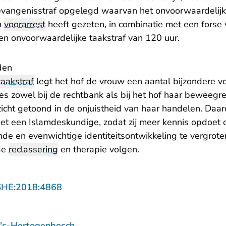
n gevangenisstraf opgelegd waarvan het onvoorwaardelijke
in
voorarrest
heeft gezeten, in combinatie met een forse
en onvoorwaardelijke taakstraf van 120 uur.
den
taakstraf
legt het hof de vrouw een aantal bijzondere v
oces zowel bij de rechtbank als bij het hof haar bewee
icht getoond in de onjuistheid van haar handelen. Daar
t een Islamdeskundige, zodat zij meer kennis opdoet o
e en evenwichtige identiteitsontwikkeling te vergroten
de
reclassering
en therapie volgen.
- U verlaat Rechtspraak.nl
SHE:2018:4868
 's-Hertogenbosch