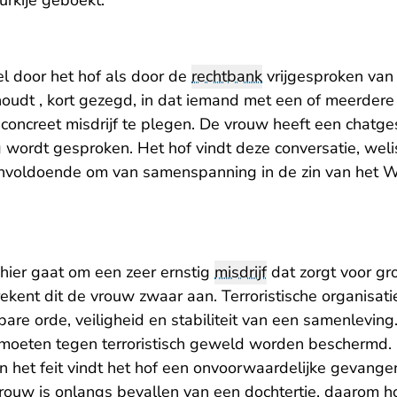
urkije geboekt.
 door het hof als door de
rechtbank
vrijgesproken van 
oudt , kort gezegd, in dat iemand met een of meerder
oncreet misdrijf te plegen. De vrouw heeft een chatg
wordt gesproken. Het hof vindt deze conversatie, we
voldoende om van samenspanning in de zin van het 
 hier gaat om een zeer ernstig
misdrijf
dat zorgt voor gro
ekent dit de vrouw zwaar aan. Terroristische organisati
are orde, veiligheid en stabiliteit van een samenleving.
moeten tegen terroristisch geweld worden beschermd.
het feit vindt het hof een onvoorwaardelijke gevangeni
rouw is onlangs bevallen van een dochtertje, daarom hoe