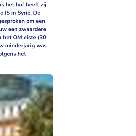
s het hof heeft zij
 IS in Syrië. De
fgesproken om een
rouw een zwaardere
n het OM eiste (30
w minderjarig was
volgens het