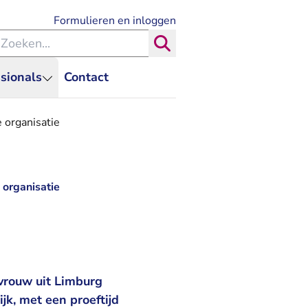
- U verlaat Rechtspraak.nl
Formulieren en inloggen
eken binnen de Rechtspraak
Zoeken
sionals
Contact
e organisatie
 organisatie
vrouw uit Limburg
k, met een proeftijd