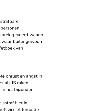
strafbare
e personen
esprek gevoerd waarin
liswaar buitengewoon
Wetboek van
te onrust en angst in
es als IS raken
 In het bijzonder
sstraf hier in
ft zij niet terug de