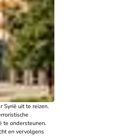
Syrië uit te reizen.
rroristische
ië te ondersteunen.
cht en vervolgens