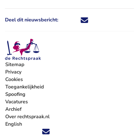
Deel dit nieuwsbericht:
Deel dit nieuwsbericht via X - U 
Deel dit nieuwsbericht via Fa
Deel dit nieuwsbericht via
Deel dit nieuwsbericht
Sitemap
Privacy
Cookies
Toegankelijkheid
Spoofing
Vacatures
- U verlaat Rechtspraak.nl
Archief
Over rechtspraak.nl
English
Volg ons op X (Twitter) - U verlaat Rechtspraak.nl
Volg ons op Facebook - U verlaat Rechtspraak.nl
Volg ons op Instagram - U verlaat Rechtspraak.nl
Volg ons op Youtube - U verlaat Rechtspraak.nl
Volg ons op LinkedIn - U verlaat Rechtspraak.n
'Blijf op de hoogte' nieuwsbrief - U verlaat