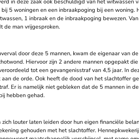
rd in deze zaak ook beschuldigd van het witwassen van
bij 5 woningen en een inbraakpoging bij een woning. He
itwassen, 1 inbraak en de inbraakpoging bewezen. Van
t de man vrijgesproken.
overval door deze 5 mannen, kwam de eigenaar van de
chotwond. Hiervoor zijn 2 andere mannen opgepakt die
- U ve
veroordeeld tot een gevangenisstraf van 4,5 jaar
. In de
iet aan de orde. Ook heeft de dood van het slachtoffer g
raf. Er is namelijk niet gebleken dat de 5 mannen in de
bij hebben gehad.
ich louter laten leiden door hun eigen financiële bel
ekening gehouden met het slachtoffer. Hennepkwekerij
ongewenst maatschappelijk verschijnsel, met name om