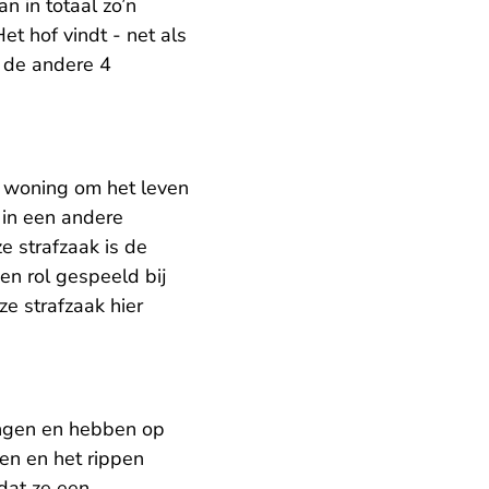
 in totaal zo’n
t hof vindt - net als
 de andere 4
 woning om het leven
 in een andere
rlaat Rechtspraak.nl
ze strafzaak is de
een rol gespeeld bij
ze strafzaak hier
angen en hebben op
en en het rippen
dat ze een