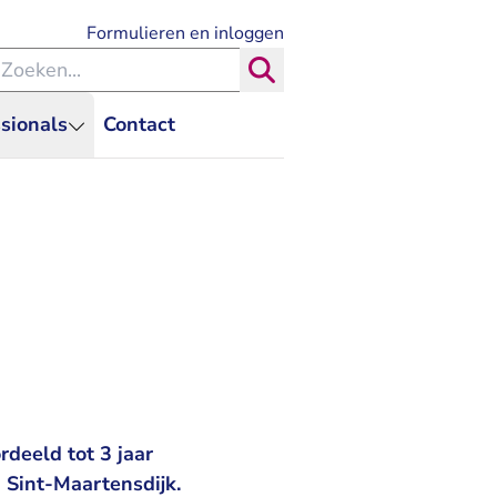
- U verlaat Rechtspraak.nl
Formulieren en inloggen
eken binnen de Rechtspraak
Zoeken
sionals
Contact
deeld tot 3 jaar
 Sint-Maartensdijk.