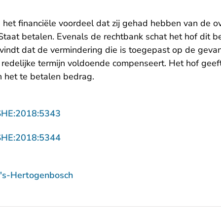
et financiële voordeel dat zij gehad hebben van de ove
Staat betalen. Evenals de rechtbank schat het hof dit 
 vindt dat de vermindering die is toegepast op de geva
e redelijke termijn voldoende compenseert. Het hof gee
n het te betalen bedrag.
- U verlaat Rechtspraak.nl
SHE:2018:5343
- U verlaat Rechtspraak.nl
SHE:2018:5344
 's-Hertogenbosch