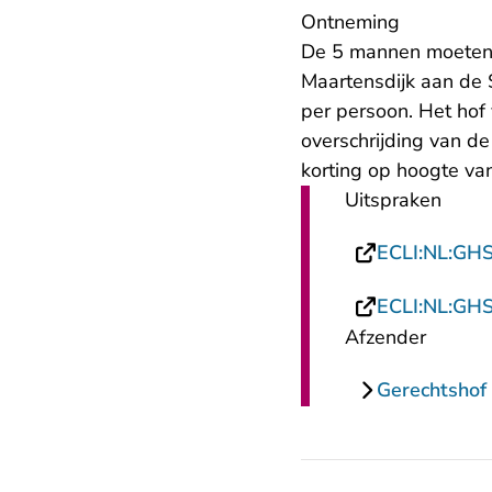
Ontneming
De 5 mannen moeten h
Maartensdijk aan de 
per persoon. Het hof
overschrijding van d
korting op hoogte va
Uitspraken
ECLI:NL:GH
ECLI:NL:GH
Afzender
Gerechtshof