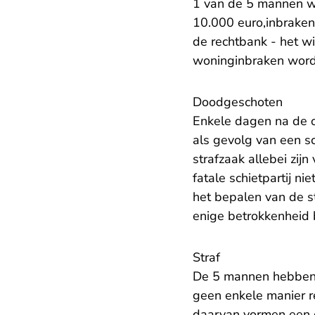
1 van de 5 mannen we
10.000 euro,inbraken 
de rechtbank - het w
woninginbraken word
Doodgeschoten
Enkele dagen na de 
als gevolg van een s
strafzaak allebei zijn
fatale schietpartij n
het bepalen van de st
enige betrokkenheid 
Straf
De 5 mannen hebben z
geen enkele manier r
daarvan vormen een 