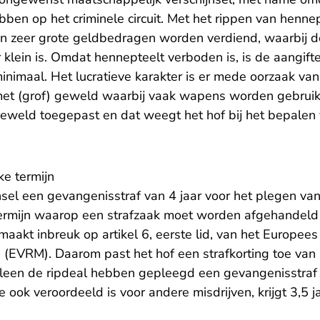
bben op het criminele circuit. Met het rippen van henn
n zeer grote geldbedragen worden verdiend, waarbij d
klein is. Omdat hennepteelt verboden is, is de aangift
minimaal. Het lucratieve karakter is er mede oorzaak van
t (grof) geweld waarbij vaak wapens worden gebruikt.
weld toegepast en dat weegt het hof bij het bepalen 
ke termijn
nsel een gevangenisstraf van 4 jaar voor het plegen van
termijn waarop een strafzaak moet worden afgehandeld i
aakt inbreuk op artikel 6, eerste lid, van het Europee
(EVRM). Daarom past het hof een strafkorting toe van
lleen de ripdeal hebben gepleegd een gevangenisstra
e ook veroordeeld is voor andere misdrijven, krijgt 3,5 j