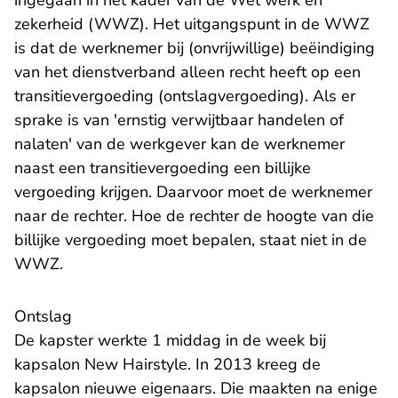
ingegaan in het kader van de
Wet werk en
- U verlaat Rechtspraak.nl
zekerheid (WWZ)
. Het uitgangspunt in de WWZ
is dat de werknemer bij (onvrijwillige) beëindiging
van het dienstverband alleen recht heeft op een
transitievergoeding (ontslagvergoeding). Als er
sprake is van 'ernstig verwijtbaar handelen of
nalaten' van de werkgever kan de werknemer
naast een transitievergoeding een billijke
vergoeding krijgen. Daarvoor moet de werknemer
naar de rechter. Hoe de rechter de hoogte van die
billijke vergoeding moet bepalen, staat niet in de
WWZ.
Ontslag
De kapster werkte 1 middag in de week bij
kapsalon New Hairstyle. In 2013 kreeg de
kapsalon nieuwe eigenaars. Die maakten na enige