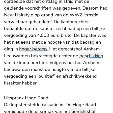
oordeelde dat het ontslag in strijd met de
geldende voorschriften was gegeven. Daarom had
New Hairstyle op grond van de WWZ ‘ernstig
verwijtbaar gehandeld’. De kantonrechter
bepaalde dat de kapster recht had op een billijke
vergoeding van 4.000 euro bruto. De kapster was
het niet eens met de hoogte van dat bedrag en
ging in
hoger beroep
. Het
gerechtshof Arnhem-
- U verlaat Rechtspraak.nl
Leeuwarden
bekrachtigde echter de
beschikking
van de kantonrechter. Volgens het hof Arnhem-
Leeuwarden moest de hoogte van de billijke
vergoeding een ‘punitief’ en afschrikwekkend
karakter hebben.
Uitspraak Hoge Raad
De kapster stelde cassatie in. De
Hoge Raad
- U verlaat Rechtspraak.nl
vernietigde
de uitspraak van het
gerechtshof