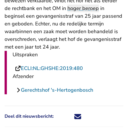
bewezen verklaarde, vindt het hof net als eerder
- U verlaat Rechtspraak.nl
de
rechtbank
en het OM in
hoger beroep
in
beginsel een gevangenisstraf van 25 jaar passend
en geboden. Echter, nu de redelijke termijn
waarbinnen een zaak moet worden behandeld is
overschreden, verlaagt het hof de gevangenisstraf
met een jaar tot 24 jaar.
Uitspraken
- U verlaat Rechts
ECLI:NL:GHSHE:2019:480
Afzender
Gerechtshof 's-Hertogenbosch
Deel dit nieuwsbericht:
Deel dit nieuwsbericht via X - U 
Deel dit nieuwsbericht via Fa
Deel dit nieuwsbericht via
Deel dit nieuwsbericht